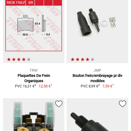
TRW
JMP
Plaquettes De Frein
Bouton frein/embrayage pr div
Organiques
modèles
1
1
2
2
12,50 €
7,59 €
PVC 16,31 €
PVC 8,99 €