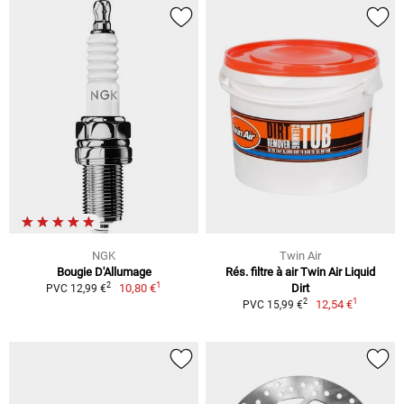
NGK
Twin Air
Bougie D'Allumage
Rés. filtre à air Twin Air Liquid
1
2
10,80 €
Dirt
PVC 12,99 €
1
2
12,54 €
PVC 15,99 €