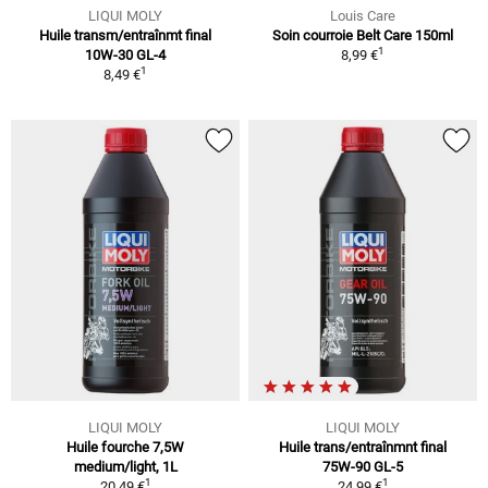
LIQUI MOLY
Louis Care
Huile transm/entraînmt final
Soin courroie Belt Care 150ml
1
10W-30 GL-4
8,99 €
1
8,49 €
LIQUI MOLY
LIQUI MOLY
Huile fourche 7,5W
Huile trans/entraînmnt final
medium/light, 1L
75W-90 GL-5
1
1
20,49 €
24,99 €