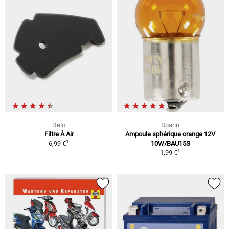
Delo
Spahn
Filtre À Air
Ampoule sphérique orange 12V
1
6,99 €
10W/BAU15S
1
1,99 €