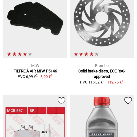
MIW
Brembo
FILTRE À AIR MIW P5146
Solid brake discs, ECE R90-
1
2
3,90 €
approved
PVC 6,99 €
1
2
112,76 €
PVC 116,32 €