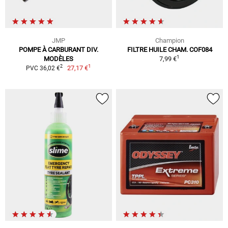
JMP
Champion
POMPE À CARBURANT DIV.
FILTRE HUILE CHAM. COF084
1
MODÈLES
7,99 €
1
2
27,17 €
PVC 36,02 €