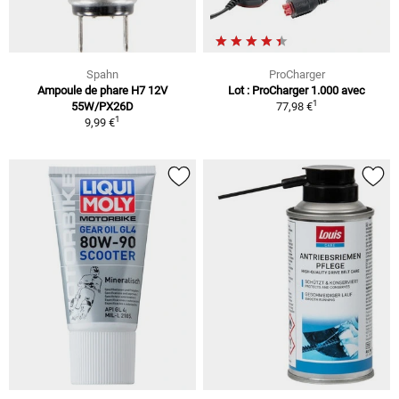
Spahn
ProCharger
Ampoule de phare H7 12V
Lot : ProCharger 1.000 avec
1
55W/PX26D
77,98 €
1
9,99 €