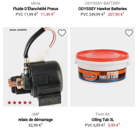
slime
ODYSSEY BATTERY
Fluide D'Étanchéité Pneus
ODYSSEY Hawker Batteries
1
1
2
2
11,49 €
207,90 €
PVC 11,99 €
PVC 249,99 €
JMP
Twin Air
relais de démarrage
Oiling Tub 3L
1
1
2
32,99 €
5,99 €
PVC 6,99 €