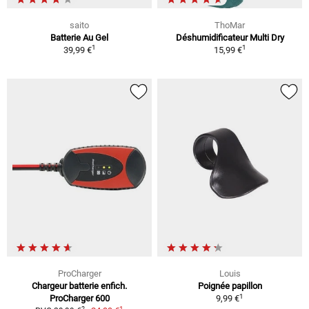
saito
ThoMar
Batterie Au Gel
Déshumidificateur Multi Dry
1
1
39,99 €
15,99 €
ProCharger
Louis
Chargeur batterie enfich.
Poignée papillon
1
ProCharger 600
9,99 €
1
2