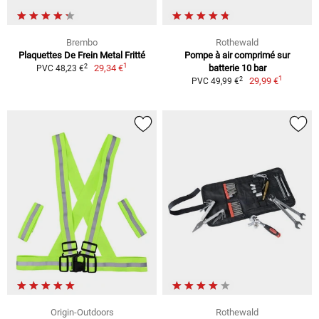
Brembo
Rothewald
Plaquettes De Frein Metal Fritté
Pompe à air comprimé sur
1
2
29,34 €
batterie 10 bar
PVC 48,23 €
1
2
29,99 €
PVC 49,99 €
Origin-Outdoors
Rothewald