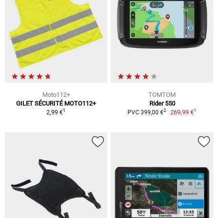
Moto112+
TOMTOM
GILET SÉCURITÉ MOTO112+
Rider 550
1
1
2
2,99 €
269,99 €
PVC 399,00 €