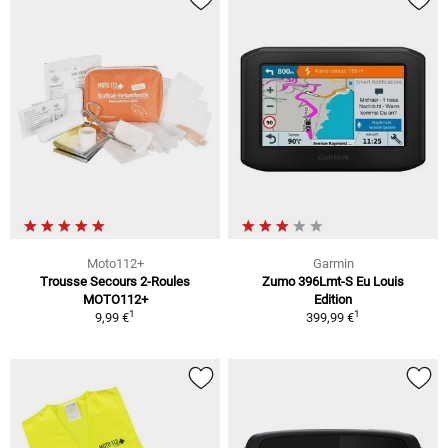
Moto112+
Garmin
Trousse Secours 2-Roules
Zumo 396Lmt-S Eu Louis
MOTO112+
Edition
1
1
9,99 €
399,99 €