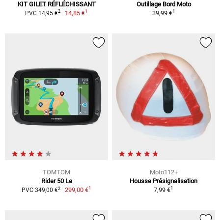
KIT GILET RÉFLÉCHISSANT
Outillage Bord Moto
1
1
2
14,85 €
39,99 €
PVC 14,95 €
TOMTOM
Moto112+
Rider 50 Le
Housse Présignalisation
1
1
2
299,00 €
7,99 €
PVC 349,00 €