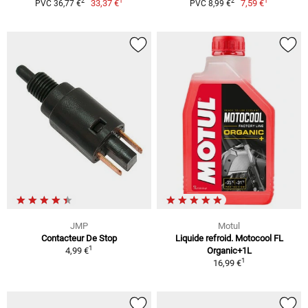
1
1
2
2
33,37 €
7,59 €
PVC 36,77 €
PVC 8,99 €
JMP
Motul
Contacteur De Stop
Liquide refroid. Motocool FL
1
4,99 €
Organic+1L
1
16,99 €