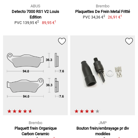
ABUS
Brembo
Detecto 7000 RS1 V2 Louis
Plaquettes De Frein Metal Fritté
1
2
Edition
26,91 €
PVC 34,36 €
1
2
89,95 €
PVC 139,95 €
Brembo
JMP
Plaquett frein Organique
Bouton frein/embrayage pr div
Carbon Ceramic
modèles