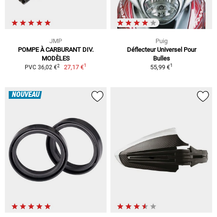
JMP
Puig
POMPE À CARBURANT DIV.
Déflecteur Universel Pour
MODÈLES
Bulles
1
1
2
27,17 €
55,99 €
PVC 36,02 €
NOUVEAU