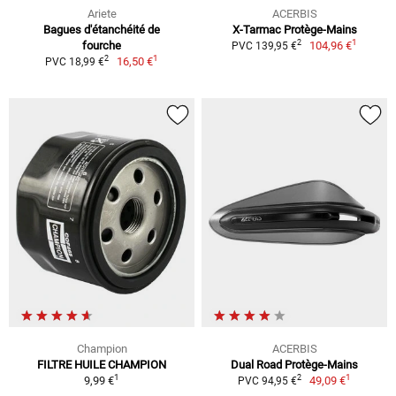
Ariete
ACERBIS
Bagues d'étanchéité de
X-Tarmac Protège-Mains
1
2
fourche
104,96 €
PVC 139,95 €
1
2
16,50 €
PVC 18,99 €
Champion
ACERBIS
FILTRE HUILE CHAMPION
Dual Road Protège-Mains
1
1
2
9,99 €
49,09 €
PVC 94,95 €