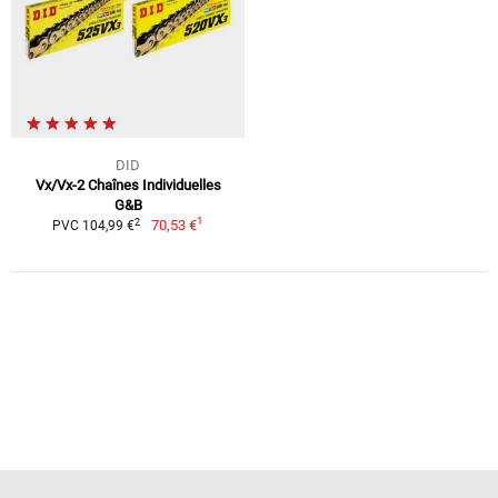
DID
Vx/Vx-2 Chaînes Individuelles
G&B
1
2
70,53 €
PVC 104,99 €