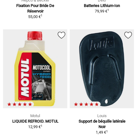
Hepco & Becker
Delo
Fixation Pour Bride De
Batteries Lithium-Ion
1
Réservoir
79,99 €
1
55,00 €
Motul
Louis
LIQUIDE REFROID. MOTUL
Support de béquille latérale
1
12,99 €
Noir
1
1,49 €