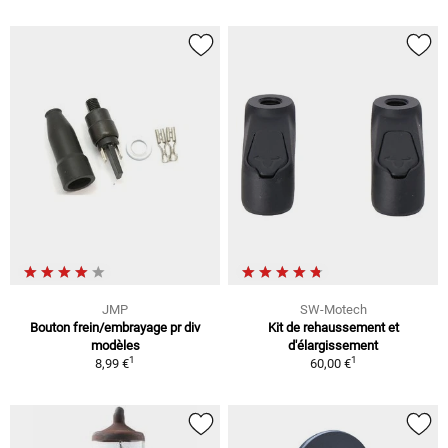
JMP
SW-Motech
Bouton frein/embrayage pr div
Kit de rehaussement et
modèles
d'élargissement
1
1
8,99 €
60,00 €