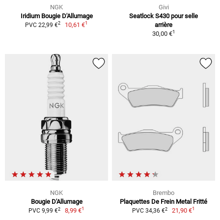
NGK
Givi
Iridium Bougie D'Allumage
Seatlock S430 pour selle
1
2
10,61 €
arrière
PVC 22,99 €
1
30,00 €
NGK
Brembo
Bougie D'Allumage
Plaquettes De Frein Metal Fritté
1
1
2
2
8,99 €
21,90 €
PVC 9,99 €
PVC 34,36 €