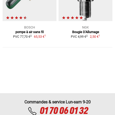
BOSCH
NGK
pompe à air sans fil
Bougie D'Allumage
1
1
2
2
65,53 €
2,50 €
PVC 77,70 €
PVC 4,99 €
Commandes & service Lun-sam 9-20
01 70 06 01 32