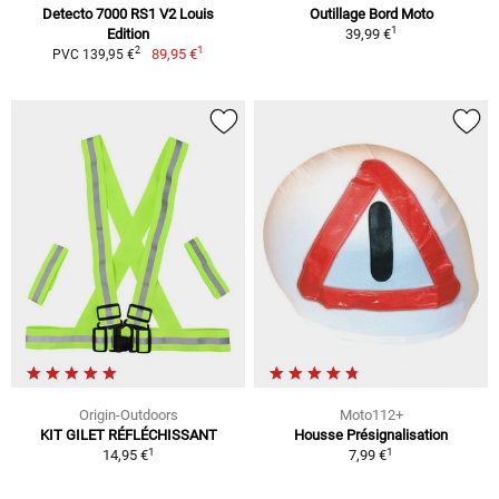
Detecto 7000 RS1 V2 Louis
Outillage Bord Moto
1
Edition
39,99 €
1
2
89,95 €
PVC 139,95 €
Origin-Outdoors
Moto112+
KIT GILET RÉFLÉCHISSANT
Housse Présignalisation
1
1
14,95 €
7,99 €