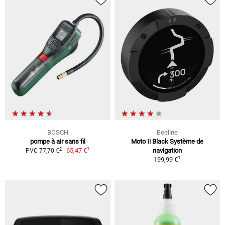
BOSCH
Beeline
pompe à air sans fil
Moto Ii Black Système de
1
2
65,47 €
navigation
PVC 77,70 €
1
199,99 €