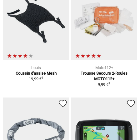
Louis
Moto112+
Coussin d'assise Mesh
Trousse Secours 2-Roules
1
19,99 €
MOTO112+
1
9,99 €