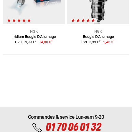
NGK
NGK
Iridium Bougie D'Allumage
Bougie D'Allumage
1
1
2
2
14,80 €
2,45 €
PVC 19,99 €
PVC 3,99 €
Commandes & service Lun-sam 9-20
01 70 06 01 32