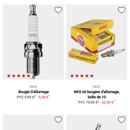
NGK
NGK
Bougie D'Allumage
NKG lot bougies d'allumage,
1
2
5,68 €
boîte de 10
PVC 9,99 €
1
2
62,90 €
PVC 79,90 €