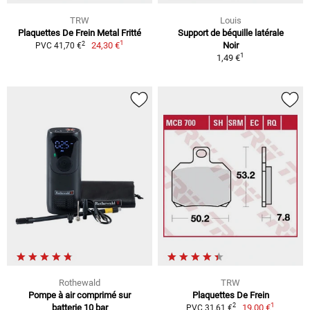
TRW
Louis
Plaquettes De Frein Metal Fritté
Support de béquille latérale
1
2
24,30 €
Noir
PVC 41,70 €
1
1,49 €
Rothewald
TRW
Pompe à air comprimé sur
Plaquettes De Frein
1
2
batterie 10 bar
19,00 €
PVC 31,61 €