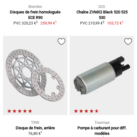
Brembo
DID
Disques de frein homologués
Chaîne ZVMX2 Black 520 525
ECE R90
530
1
1
2
2
259,99 €
103,72 €
PVC 320,23 €
PVC 210,99 €
TRW
Tourmax
Disque de frein, arrière
Pompe à carburant pour diff.
1
76,80 €
modèles