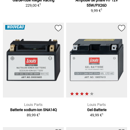
Garde-robe Rieger Racing
Ampoule de phare H7 12V
1
229,00 €
55W/PX26D
1
9,99 €
NOUVEAU
Louis Parts
Louis Parts
Batterie sodium-ion SNA14Q
Gel-Batterie
1
1
89,99 €
49,99 €