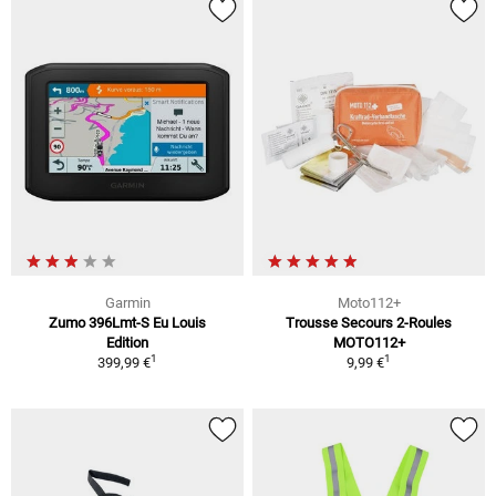
Garmin
Moto112+
Zumo 396Lmt-S Eu Louis
Trousse Secours 2-Roules
Edition
MOTO112+
1
1
399,99 €
9,99 €