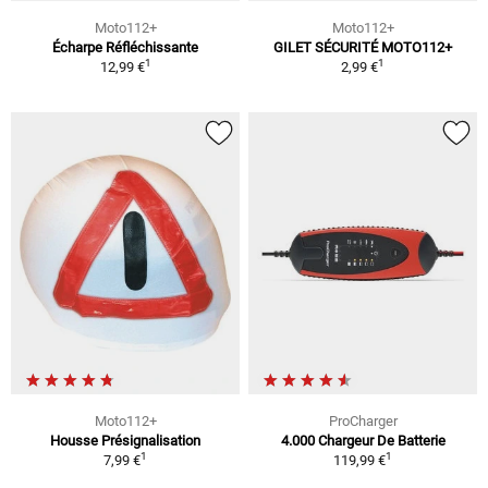
Moto112+
Moto112+
Écharpe Réfléchissante
GILET SÉCURITÉ MOTO112+
1
1
12,99 €
2,99 €
Moto112+
ProCharger
Housse Présignalisation
4.000 Chargeur De Batterie
1
1
7,99 €
119,99 €