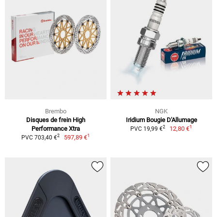
Brembo
NGK
Disques de frein High
Iridium Bougie D'Allumage
1
2
Performance Xtra
12,80 €
PVC 19,99 €
1
2
597,89 €
PVC 703,40 €