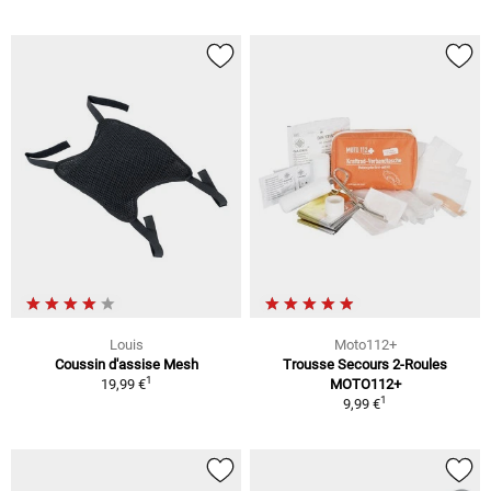
Louis
Moto112+
Coussin d'assise Mesh
Trousse Secours 2-Roules
1
19,99 €
MOTO112+
1
9,99 €