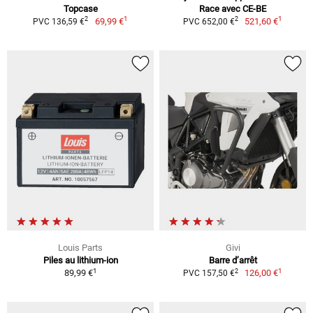
Topcase
Race avec CE-BE
1
1
2
2
69,99 €
521,60 €
PVC 136,59 €
PVC 652,00 €
Louis Parts
Givi
Piles au lithium-ion
Barre d’arrêt
1
1
2
89,99 €
126,00 €
PVC 157,50 €