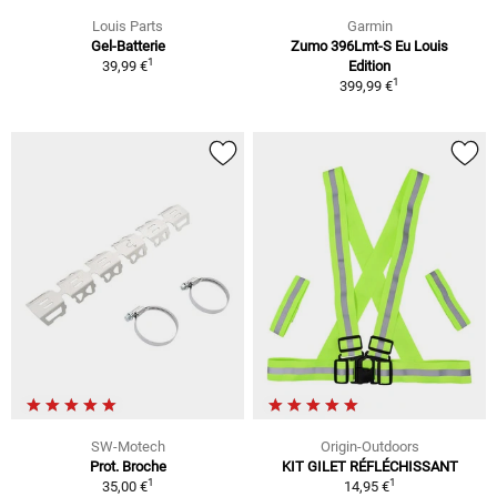
Louis Parts
Garmin
Gel-Batterie
Zumo 396Lmt-S Eu Louis
1
39,99 €
Edition
1
399,99 €
SW-Motech
Origin-Outdoors
Prot. Broche
KIT GILET RÉFLÉCHISSANT
1
1
35,00 €
14,95 €