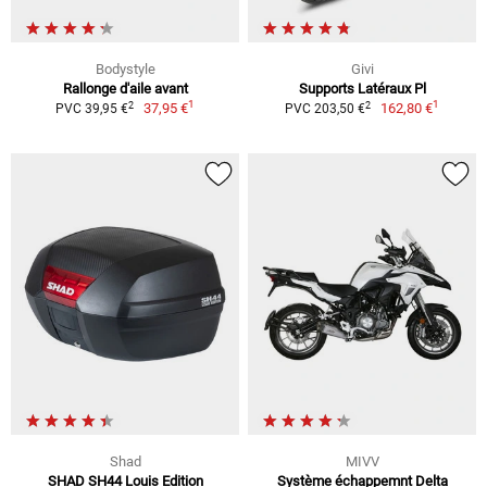
Bodystyle
Givi
Rallonge d'aile avant
Supports Latéraux Pl
1
1
2
2
37,95 €
162,80 €
PVC 39,95 €
PVC 203,50 €
Shad
MIVV
SHAD SH44 Louis Edition
Système échappemnt Delta