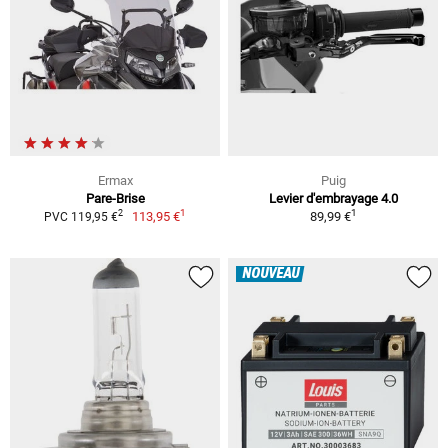
Ermax
Puig
Pare-Brise
Levier d'embrayage 4.0
1
1
2
113,95 €
89,99 €
PVC 119,95 €
NOUVEAU