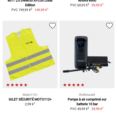
8077 2.0 Detecto XPLUS Louis
Antivol 8900
1
2
Edition
29,95 €
PVC 60,95 €
1
2
149,99 €
PVC 199,99 €
Moto112+
Rothewald
GILET SÉCURITÉ MOTO112+
Pompe à air comprimé sur
1
2,99 €
batterie 10 bar
1
2
29,99 €
PVC 49,99 €