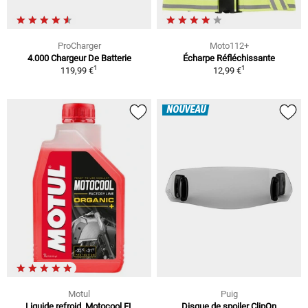
ProCharger
Moto112+
4.000 Chargeur De Batterie
Écharpe Réfléchissante
1
1
119,99 €
12,99 €
NOUVEAU
Motul
Puig
Liquide refroid. Motocool FL
Disque de spoiler ClipOn