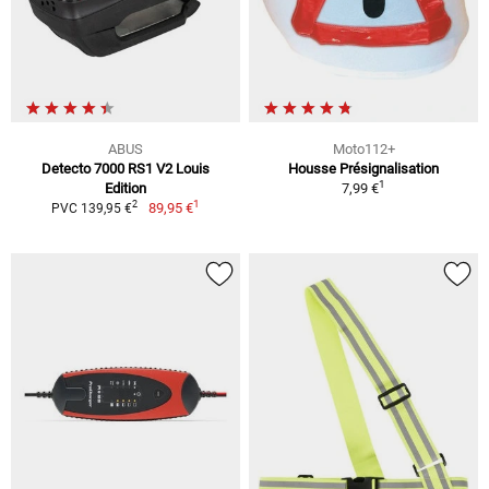
ABUS
Moto112+
Detecto 7000 RS1 V2 Louis
Housse Présignalisation
1
Edition
7,99 €
1
2
89,95 €
PVC 139,95 €