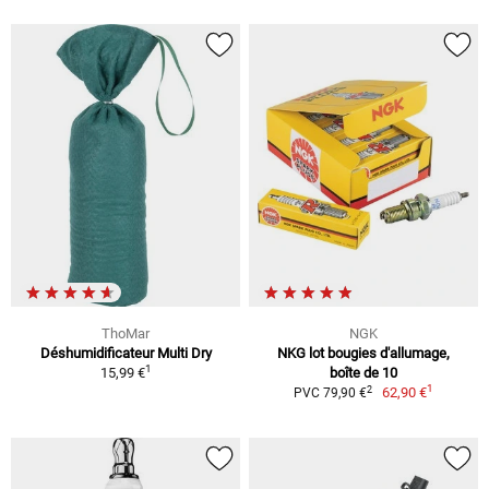
ThoMar
NGK
Déshumidificateur Multi Dry
NKG lot bougies d'allumage,
1
15,99 €
boîte de 10
1
2
62,90 €
PVC 79,90 €