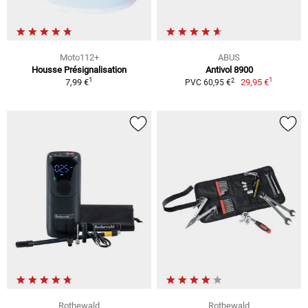
Moto112+
ABUS
Housse Présignalisation
Antivol 8900
1
1
2
7,99 €
29,95 €
PVC 60,95 €
Rothewald
Rothewald