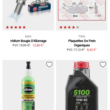
NGK
TRW
Iridium Bougie D'Allumage
Plaquettes De Frein
1
2
12,80 €
Organiques
PVC 19,99 €
1
2
8,42 €
PVC 17,13 €