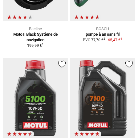
Beeline
BOSCH
Moto Ii Black Système de
pompe à air sans fil
1
2
navigation
65,47 €
PVC 77,70 €
1
199,99 €