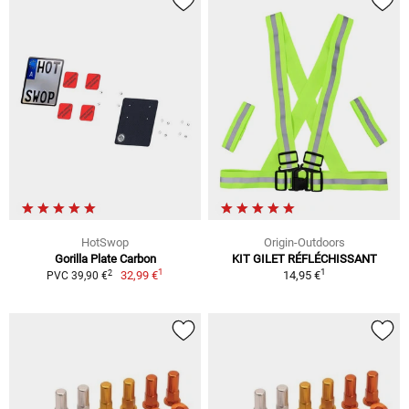
HotSwop
Origin-Outdoors
Gorilla Plate Carbon
KIT GILET RÉFLÉCHISSANT
1
1
2
32,99 €
14,95 €
PVC 39,90 €