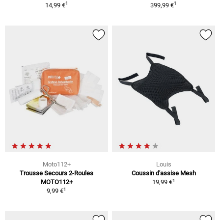
1
1
14,99 €
399,99 €
Moto112+
Louis
Trousse Secours 2-Roules
Coussin d'assise Mesh
1
MOTO112+
19,99 €
1
9,99 €