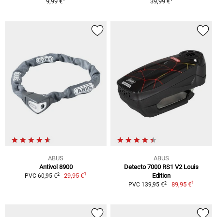
9,99 €
39,99 €
ABUS
ABUS
Antivol 8900
Detecto 7000 RS1 V2 Louis
1
2
29,95 €
Edition
PVC 60,95 €
1
2
89,95 €
PVC 139,95 €