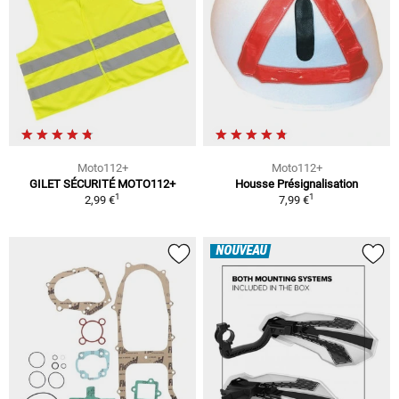
Moto112+
Moto112+
GILET SÉCURITÉ MOTO112+
Housse Présignalisation
1
1
2,99 €
7,99 €
NOUVEAU