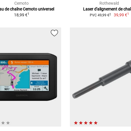
Cemoto
Rothewald
au de chaîne Cemoto universel
Laser d'alignement de cha
1
1
18,99 €
39,99 €
2
PVC 49,99 €