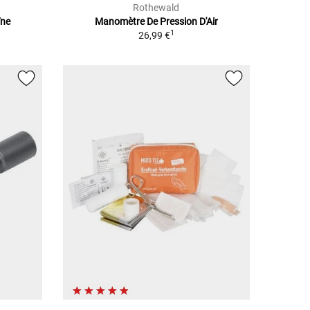
Rothewald
îne
Manomètre De Pression D'Air
1
26,99 €