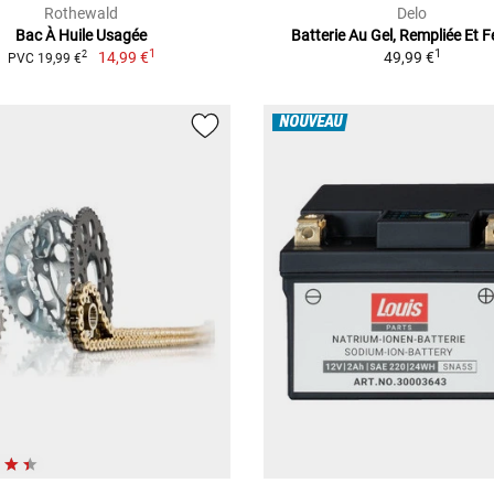
Rothewald
Delo
Bac À Huile Usagée
Batterie Au Gel, Rempliée Et 
1
1
14,99 €
49,99 €
2
PVC 19,99 €
NOUVEAU