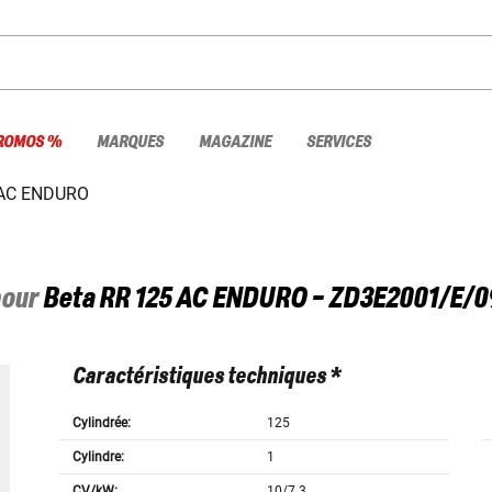
ROMOS %
MARQUES
MAGAZINE
SERVICES
 AC ENDURO
pour
Beta
RR 125 AC ENDURO - ZD3E2001/E/0
Caractéristiques techniques *
Cylindrée:
125
Cylindre:
1
CV/kW:
10/7.3