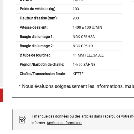
Poids du véhicule (kg):
103
Hauteur d'assise (mm):
933
Vitesse de ralenti:
1400 ± 100 U/MIN
Bougie d'allumage 1:
NGK CR6HSA
Bougie d'allumage 2:
NGK CR6HIX
Ø tube de fourche :
41 MM TELEGABEL
Pignon/Barbotin de chaîne:
14/50 ZÄHNE
Chaîne/Transmission finale:
KETTE
* Nous évaluons soigneusement les informations, mais
Il manque des données ou des articles dans l'aperçu de votre m
informer.
Accéder au formulaire