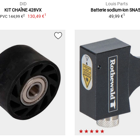
DID
Louis Parts
KIT CHAÎNE 428VX
Batterie sodium-ion SNA
1
1
130,49 €
49,99 €
2
PVC 144,99 €