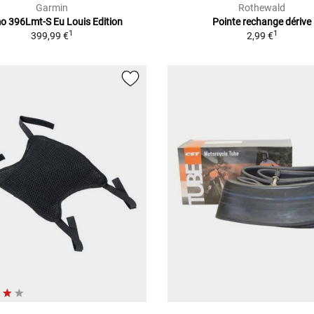
Garmin
Rothewald
 396Lmt-S Eu Louis Edition
Pointe rechange dérive
1
1
399,99 €
2,99 €