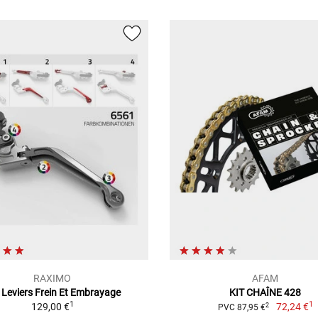
RAXIMO
AFAM
 Leviers Frein Et Embrayage
KIT CHAÎNE 428
1
1
129,00 €
72,24 €
2
PVC 87,95 €