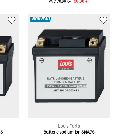
1
69,90 €
2
PVC 79,90 €
NOUVEAU
Louis Parts
5S
Batterie sodium-ion SNA7S