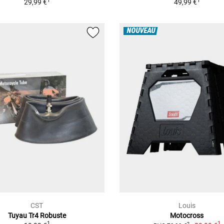
1
1
29,99 €
49,99 €
NOUVEAU
CST
Louis
Tuyau Tr4 Robuste
Motocross
1
1