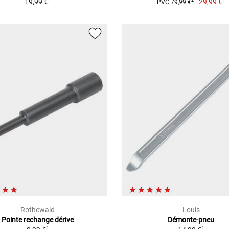
19,99 €
29,99 €
2
PVC 79,99 €
Rothewald
Louis
Pointe rechange dérive
Démonte-pneu
1
1