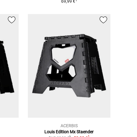
1
69,99 €
ACERBIS
Louis Edition Mx Staender
1