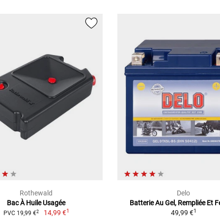
Rothewald
Delo
Bac À Huile Usagée
Batterie Au Gel, Rempliée Et 
1
1
14,99 €
49,99 €
2
PVC 19,99 €