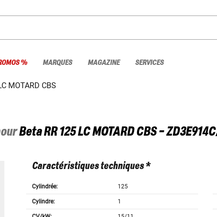
ROMOS %
MARQUES
MAGAZINE
SERVICES
 LC MOTARD CBS
pour
Beta
RR 125 LC MOTARD CBS - ZD3E914C
Caractéristiques techniques *
Cylindrée:
125
Cylindre:
1
CV/kW:
15/11