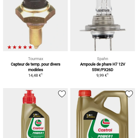
Tourmax
Spahn
Capteur de temp. pour divers
Ampoule de phare H7 12V
modèles
55W/PX26D
1
1
14,48 €
9,99 €