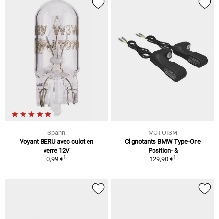
Spahn
MOTOISM
Voyant BERU avec culot en
Clignotants BMW Type-One
verre 12V
Position- &
1
1
0,99 €
129,90 €