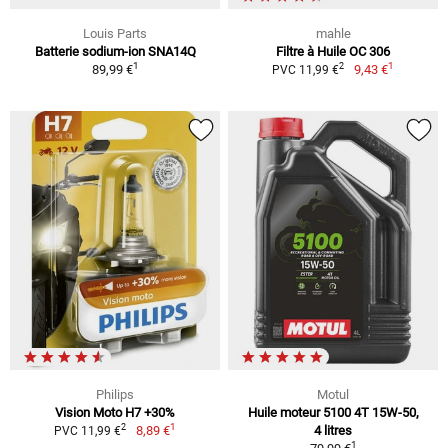
Louis Parts
mahle
Batterie sodium-ion SNA14Q
Filtre à Huile OC 306
1
1
2
89,99 €
9,43 €
PVC 11,99 €
Philips
Motul
Vision Moto H7 +30%
Huile moteur 5100 4T 15W-50,
1
2
8,89 €
4 litres
PVC 11,99 €
1