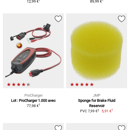
1
1
12,99 €
89,99 €
ProCharger
JMP
Lot : ProCharger 1.000 avec
Sponge for Brake Fluid
1
77,98 €
Reservoir
1
2
5,91 €
PVC 7,99 €