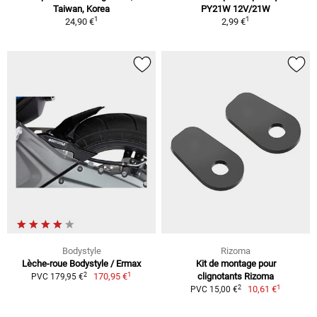
Taiwan, Korea
PY21W 12V/21W
1
1
24,90 €
2,99 €
Bodystyle
Rizoma
Lèche-roue Bodystyle / Ermax
Kit de montage pour
1
2
170,95 €
clignotants Rizoma
PVC 179,95 €
1
2
10,61 €
PVC 15,00 €