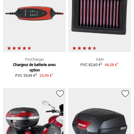
ProCharger
K&N
1
2
Chargeur de batterie avec
66,08 €
PVC 82,60 €
option
1
2
29,99 €
PVC 59,99 €