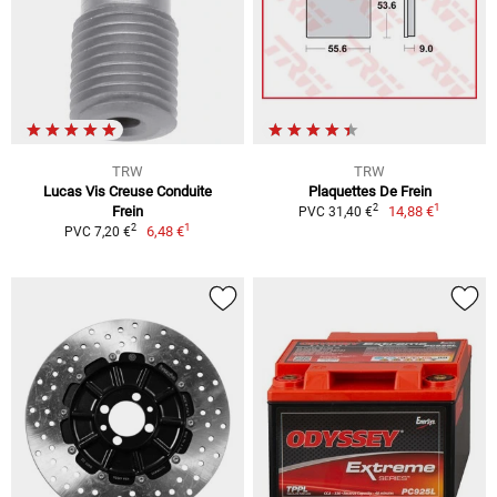
TRW
TRW
Lucas Vis Creuse Conduite
Plaquettes De Frein
1
2
Frein
14,88 €
PVC 31,40 €
1
2
6,48 €
PVC 7,20 €