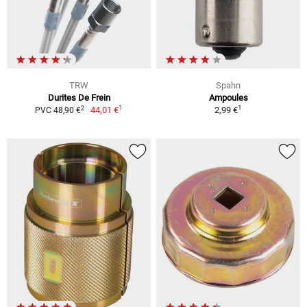
TRW
Spahn
Durites De Frein
Ampoules
1
1
2
44,01 €
2,99 €
PVC 48,90 €