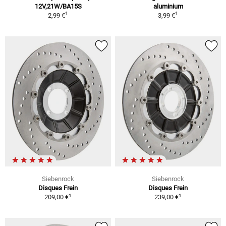
12V,21W/BA15S
aluminium
1
1
2,99 €
3,99 €
Siebenrock
Siebenrock
Disques Frein
Disques Frein
1
1
209,00 €
239,00 €