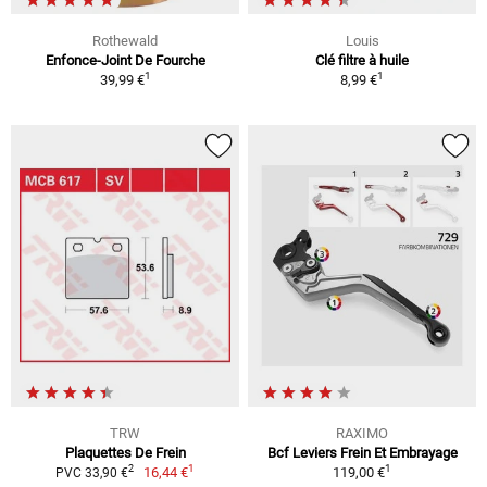
Rothewald
Louis
Enfonce-Joint De Fourche
Clé filtre à huile
1
1
39,99 €
8,99 €
TRW
RAXIMO
Plaquettes De Frein
Bcf Leviers Frein Et Embrayage
1
1
2
16,44 €
119,00 €
PVC 33,90 €