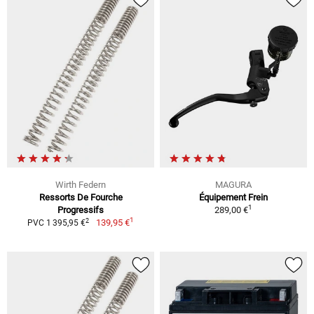
Wirth Federn
MAGURA
Ressorts De Fourche
Équipement Frein
1
Progressifs
289,00 €
1
2
139,95 €
PVC 1 395,95 €