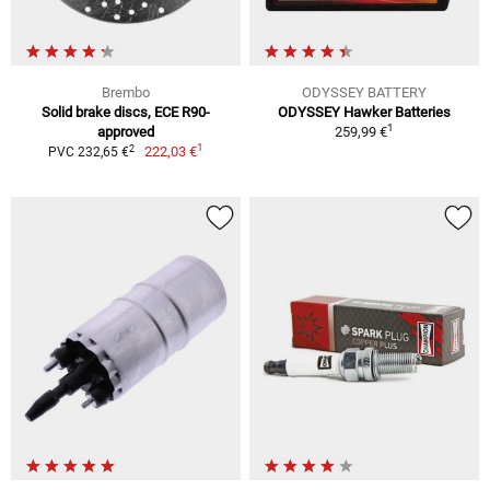
Brembo
ODYSSEY BATTERY
Solid brake discs, ECE R90-
ODYSSEY Hawker Batteries
1
approved
259,99 €
1
2
222,03 €
PVC 232,65 €