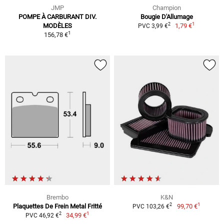
JMP
Champion
POMPE À CARBURANT DIV.
Bougie D'Allumage
1
2
MODÈLES
1,79 €
PVC 3,99 €
1
156,78 €
Brembo
K&N
1
2
Plaquettes De Frein Metal Fritté
99,70 €
PVC 103,26 €
1
2
34,99 €
PVC 46,92 €