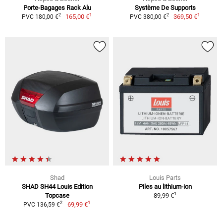
Porte-Bagages Rack Alu
Système De Supports
1
1
2
2
165,00 €
369,50 €
PVC 180,00 €
PVC 380,00 €
Shad
Louis Parts
SHAD SH44 Louis Edition
Piles au lithium-ion
1
Topcase
89,99 €
1
2
69,99 €
PVC 136,59 €