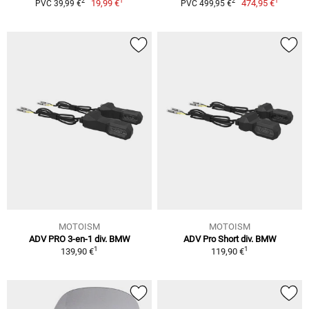
1
1
2
2
19,99 €
474,95 €
PVC 39,99 €
PVC 499,95 €
MOTOISM
MOTOISM
ADV PRO 3-en-1 div. BMW
ADV Pro Short div. BMW
1
1
139,90 €
119,90 €