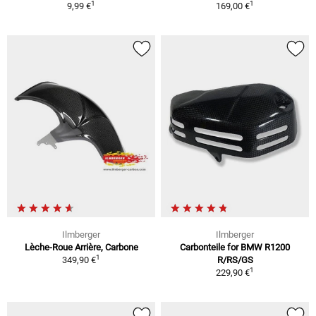
1
1
9,99 €
169,00 €
Ilmberger
Ilmberger
Lèche-Roue Arrière, Carbone
Carbonteile for BMW R1200
1
349,90 €
R/RS/GS
1
229,90 €