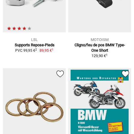
LSL
MOTOISM
Supports Repose-Pieds
Cligno/feu de pos BMW Type-
1
2
89,95 €
One Short
PVC 99,95 €
1
129,90 €