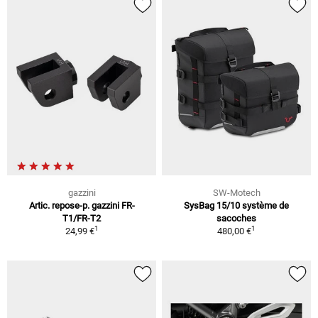
gazzini
SW-Motech
Artic. repose-p. gazzini FR-
SysBag 15/10 système de
T1/FR-T2
sacoches
1
1
24,99 €
480,00 €