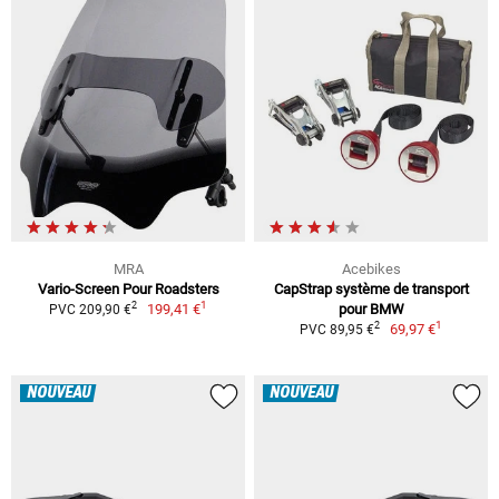
MRA
Acebikes
Vario-Screen Pour Roadsters
CapStrap système de transport
1
2
199,41 €
pour BMW
PVC 209,90 €
1
2
69,97 €
PVC 89,95 €
NOUVEAU
NOUVEAU