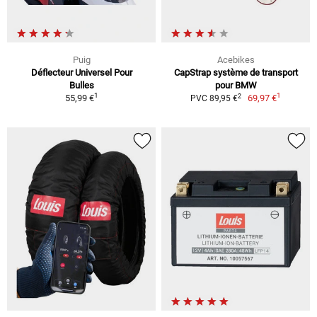
Puig
Acebikes
Déflecteur Universel Pour
CapStrap système de transport
Bulles
pour BMW
1
1
2
55,99 €
69,97 €
PVC 89,95 €