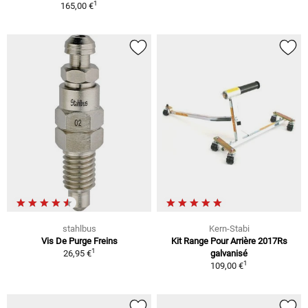
1
165,00 €
stahlbus
Kern-Stabi
Vis De Purge Freins
Kit Range Pour Arrière 2017Rs
1
26,95 €
galvanisé
1
109,00 €