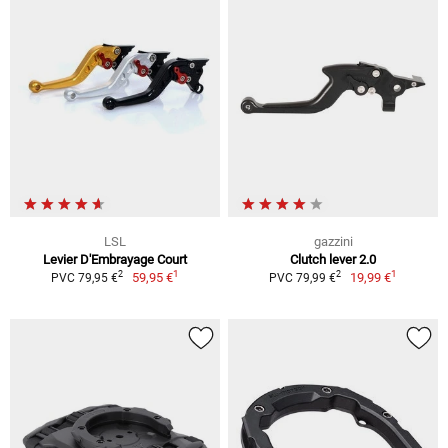
LSL
gazzini
Levier D'Embrayage Court
Clutch lever 2.0
1
1
2
2
59,95 €
19,99 €
PVC 79,95 €
PVC 79,99 €