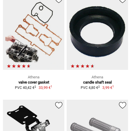
Athena
Athena
valve cover gasket
candle shaft seal
1
1
2
2
33,99 €
3,99 €
PVC 40,42 €
PVC 4,80 €