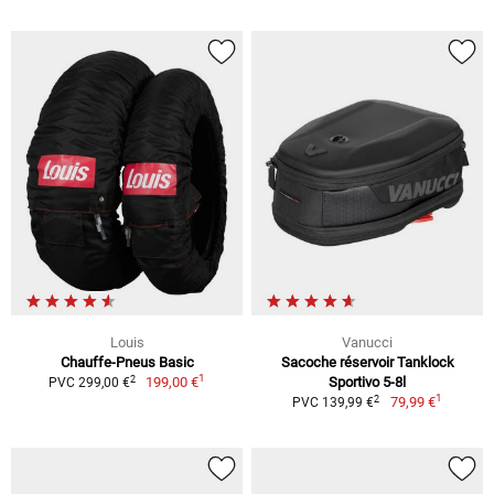
Louis
Vanucci
Chauffe-Pneus Basic
Sacoche réservoir Tanklock
1
2
199,00 €
Sportivo 5-8l
PVC 299,00 €
1
2
79,99 €
PVC 139,99 €