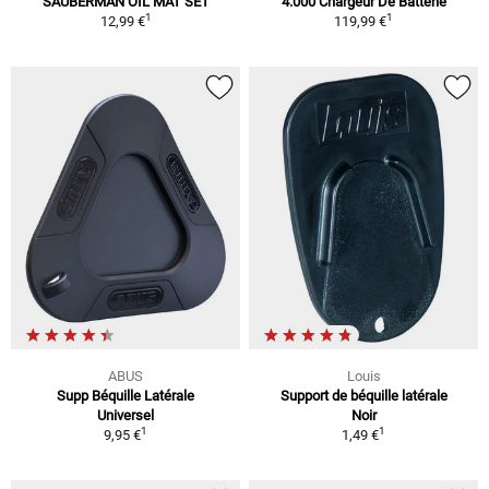
SAUBERMAN OIL MAT SET
4.000 Chargeur De Batterie
1
1
12,99 €
119,99 €
ABUS
Louis
Supp Béquille Latérale
Support de béquille latérale
Universel
Noir
1
1
9,95 €
1,49 €