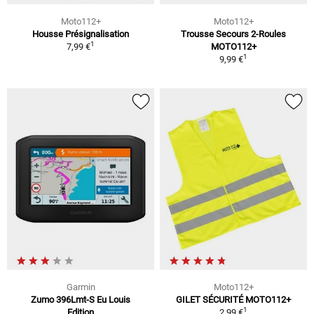
Moto112+
Moto112+
Housse Présignalisation
Trousse Secours 2-Roules
1
7,99 €
MOTO112+
1
9,99 €
Garmin
Moto112+
Zumo 396Lmt-S Eu Louis
GILET SÉCURITÉ MOTO112+
1
Edition
2,99 €