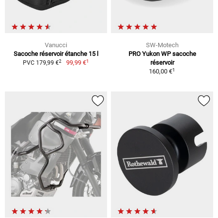
Vanucci
SW-Motech
Sacoche réservoir étanche 15 l
PRO Yukon WP sacoche
1
2
99,99 €
réservoir
PVC 179,99 €
1
160,00 €