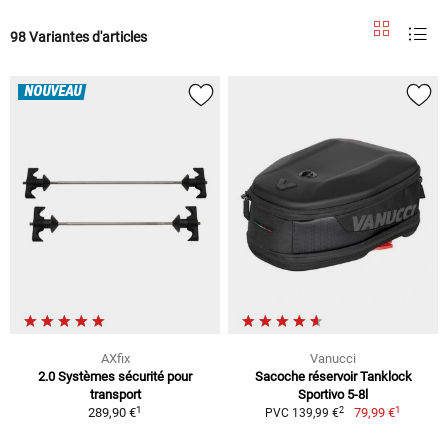
98 Variantes d'articles
NOUVEAU
AXfix
Vanucci
2.0 Systèmes sécurité pour
Sacoche réservoir Tanklock
transport
Sportivo 5-8l
1
1
2
289,90 €
79,99 €
PVC 139,99 €