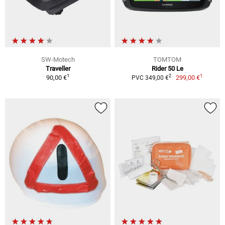
SW-Motech
TOMTOM
Traveller
Rider 50 Le
1
1
2
90,00 €
299,00 €
PVC 349,00 €