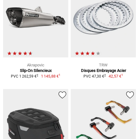
Akrapovic
TRW
Slip-On Silencieux
Disques Embrayage Acier
1
1
2
2
1 145,88 €
42,57 €
PVC 1 262,59 €
PVC 47,30 €