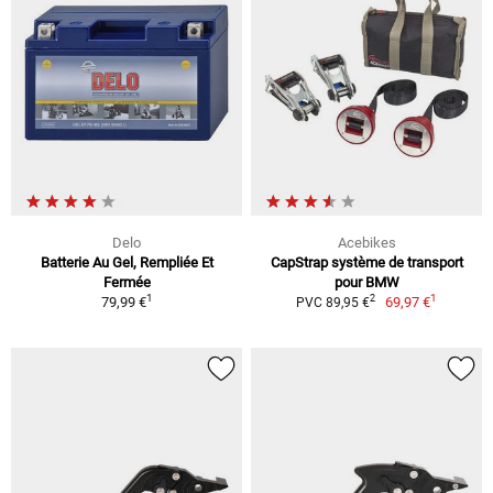
Delo
Acebikes
Batterie Au Gel, Rempliée Et
CapStrap système de transport
Fermée
pour BMW
1
1
2
79,99 €
69,97 €
PVC 89,95 €