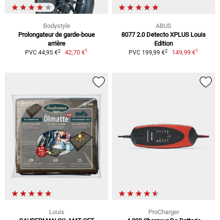
Bodystyle
ABUS
Prolongateur de garde-boue
8077 2.0 Detecto XPLUS Louis
arrière
Edition
1
1
2
2
42,70 €
149,99 €
PVC 44,95 €
PVC 199,99 €
Louis
ProCharger