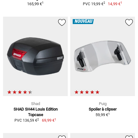
1
1
2
165,99 €
14,99 €
PVC 19,99 €
NOUVEAU
Shad
Puig
SHAD SH44 Louis Edition
Spoiler à clipser
1
Topcase
59,99 €
1
2
69,99 €
PVC 136,59 €