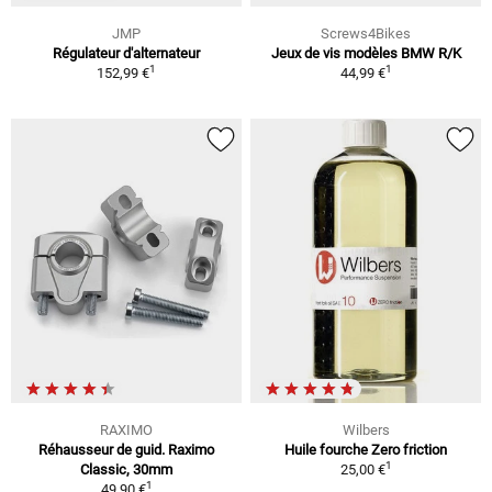
JMP
Screws4Bikes
Régulateur d'alternateur
Jeux de vis modèles BMW R/K
1
1
152,99 €
44,99 €
RAXIMO
Wilbers
Réhausseur de guid. Raximo
Huile fourche Zero friction
1
Classic, 30mm
25,00 €
1
49,90 €