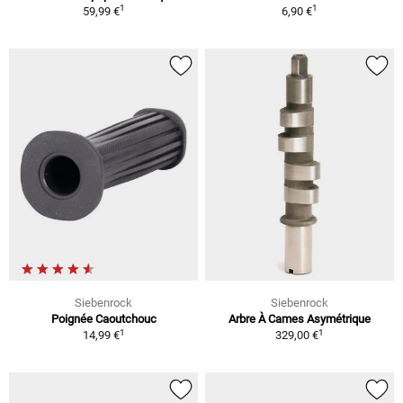
1
1
59,99 €
6,90 €
Siebenrock
Siebenrock
Poignée Caoutchouc
Arbre À Cames Asymétrique
1
1
14,99 €
329,00 €