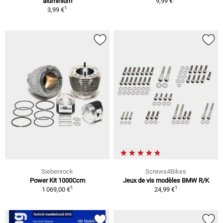
aluminium
9,99 €
1
3,99 €
Siebenrock
Screws4Bikes
Power Kit 1000Ccm
Jeux de vis modèles BMW R/K
1
1
1 069,00 €
24,99 €