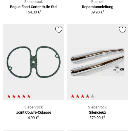
Siebenrock
Bucheli
Bague Écart.Carter Huile Std.
Reparaturanleitung
1
1
154,00 €
39,90 €
Siebenrock
Siebenrock
Joint Couvre-Culasse
Silencieux
1
1
4,99 €
379,00 €