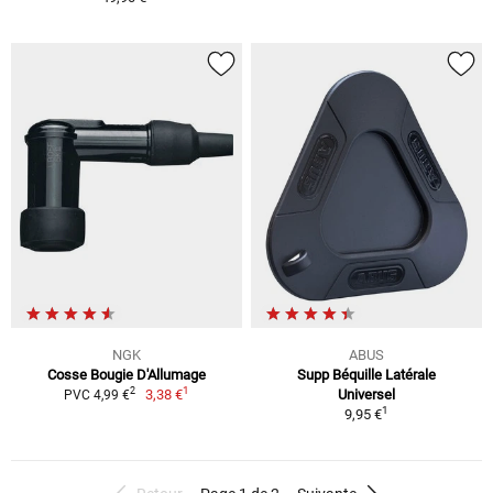
NGK
ABUS
Cosse Bougie D'Allumage
Supp Béquille Latérale
1
2
3,38 €
Universel
PVC 4,99 €
1
9,95 €