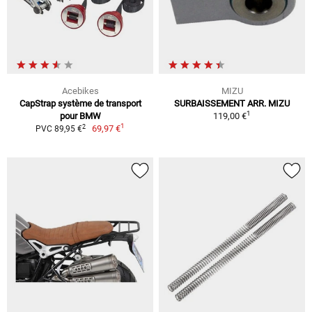
Acebikes
MIZU
CapStrap système de transport
SURBAISSEMENT ARR. MIZU
1
pour BMW
119,00 €
1
2
69,97 €
PVC 89,95 €