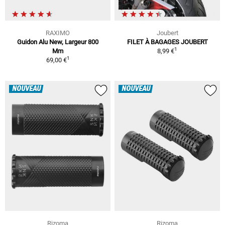
RAXIMO
Joubert
Guidon Alu New, Largeur 800
FILET À BAGAGES JOUBERT
1
Mm
8,99 €
1
69,00 €
NOUVEAU
NOUVEAU
Rizoma
Rizoma