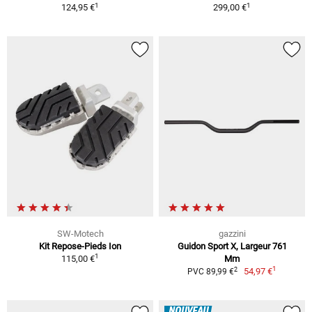
1
1
124,95 €
299,00 €
SW-Motech
gazzini
Kit Repose-Pieds Ion
Guidon Sport X, Largeur 761
1
115,00 €
Mm
1
2
54,97 €
PVC 89,99 €
NOUVEAU