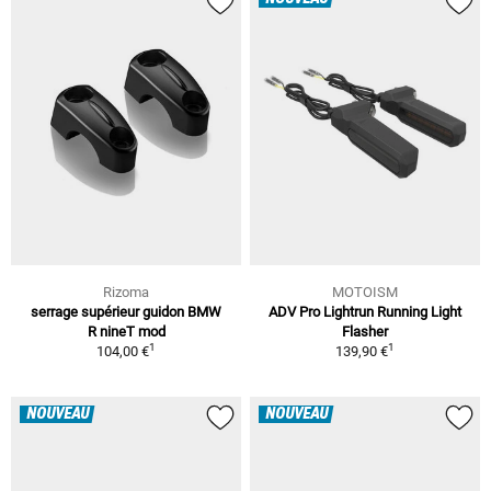
Rizoma
MOTOISM
serrage supérieur guidon BMW
ADV Pro Lightrun Running Light
R nineT mod
Flasher
1
1
104,00 €
139,90 €
NOUVEAU
NOUVEAU