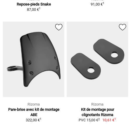
1
Repose-pieds Snake
91,00 €
1
87,00 €
Rizoma
Rizoma
Pare-brise avec kit de montage
Kit de montage pour
ABE
clignotants Rizoma
1
1
2
322,00 €
10,61 €
PVC 15,00 €