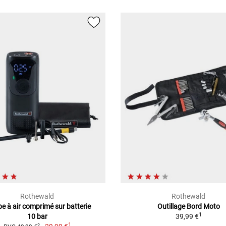
Rothewald
Rothewald
 à air comprimé sur batterie
Outillage Bord Moto
1
10 bar
39,99 €
1
2