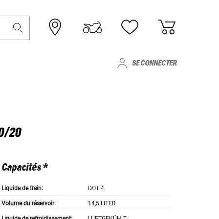
SE CONNECTER
0/20
Capacités *
Liquide de frein:
DOT 4
Volume du réservoir:
14,5 LITER
Liquide de refroidissement:
LUFTGEKÜHLT