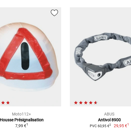
Moto112+
ABUS
Housse Présignalisation
Antivol 8900
1
1
7,99 €
29,95 €
2
PVC 60,95 €