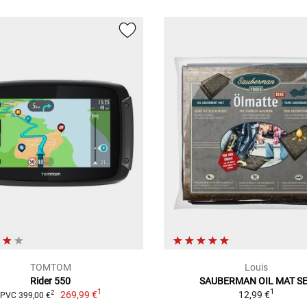
TOMTOM
Louis
Rider 550
SAUBERMAN OIL MAT S
1
1
269,99 €
12,99 €
2
PVC 399,00 €