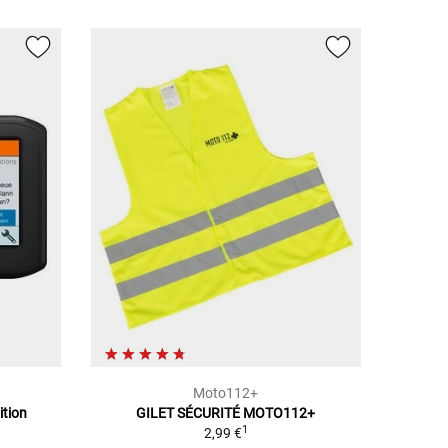
Moto112+
ition
GILET SÉCURITÉ MOTO112+
1
2,99 €