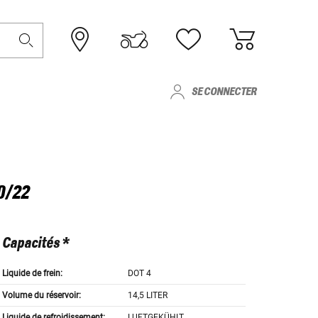
SE CONNECTER
0/22
Capacités *
Liquide de frein:
DOT 4
Volume du réservoir:
14,5 LITER
Liquide de refroidissement:
LUFTGEKÜHLT