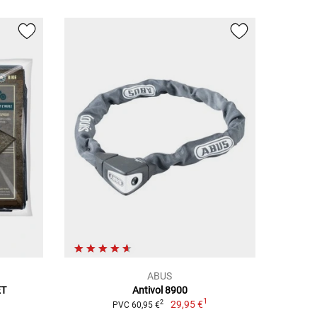
ABUS
ET
Antivol 8900
1
29,95 €
2
PVC 60,95 €