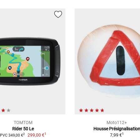
TOMTOM
Moto112+
Rider 50 Le
Housse Présignalisatio
1
1
299,00 €
7,99 €
2
PVC 349,00 €