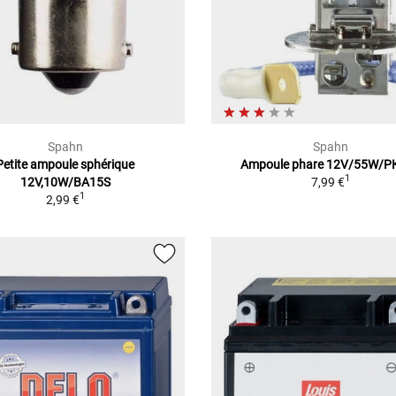
Spahn
Spahn
Petite ampoule sphérique
Ampoule phare 12V/55W/P
1
12V,10W/BA15S
7,99 €
1
2,99 €