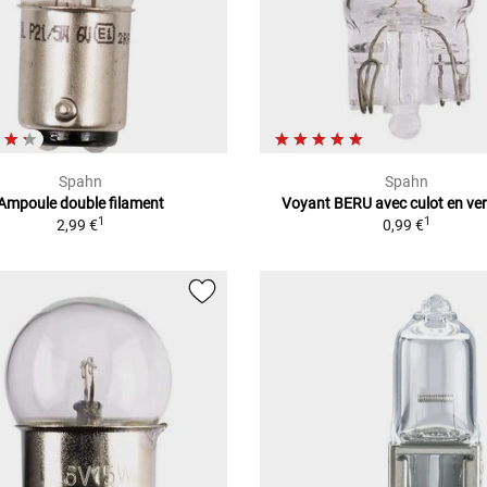
Spahn
Spahn
Ampoule double filament
Voyant BERU avec culot en ve
1
1
2,99 €
0,99 €