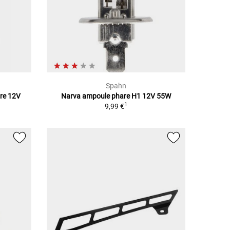
Spahn
rre 12V
Narva ampoule phare H1 12V 55W
1
9,99 €