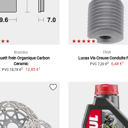
Brembo
TRW
uett frein Organique Carbon
Lucas Vis Creuse Conduite F
1
Ceramic
6,48 €
2
PVC 7,20 €
1
12,85 €
2
PVC 18,78 €