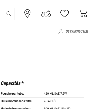
SE CONNECTER
Capacités *
Fourche par tube:
420 ML SAE 7,5W
Huile moteur sans filtre:
2-TAKTÖL
Huile de transmission :
800 ML SAE 15W-50