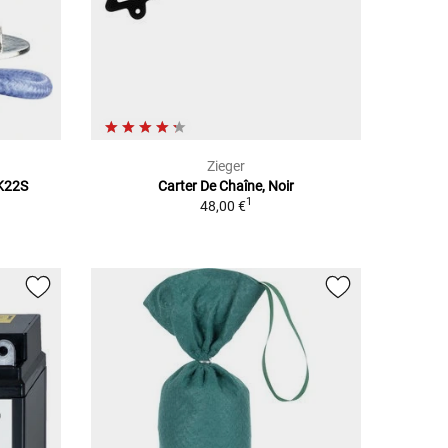
Zieger
K22S
Carter De Chaîne, Noir
1
48,00 €