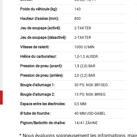
Poids du véhicule (kg):
143
Hauteur d'assise (mm):
800
Jeu de soupape (activé):
2-TAKTER
Jeu de soupape (désactivé):
2-TAKTER
Vitesse de ralenti:
1000 U/MIN
Hélice du carburateur:
1,0-1,5 AUSDR.
Pression de pneu (avant):
1,9 (2,0) BAR
Pression de pneu (arrière):
2,0 (2,2) BAR
Bougie d'allumage 1:
30 PS: NGK BR10EG
Bougie d'allumage 2:
15 PS: NGK BR9EG
Espace entre les électrodes:
0,5 MM
Ø tube de fourche :
40 MM USD-GABEL
Pignon/Barbotin de chaîne:
14/41 ZÄHNE
* Nous évaluons soigneusement les informations, mais