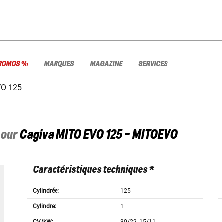
ROMOS %
MARQUES
MAGAZINE
SERVICES
VO 125
pour
Cagiva
MITO EVO 125 - MITOEVO
Caractéristiques techniques *
Cylindrée:
125
Cylindre:
1
CV/kW:
30/22, 15/11