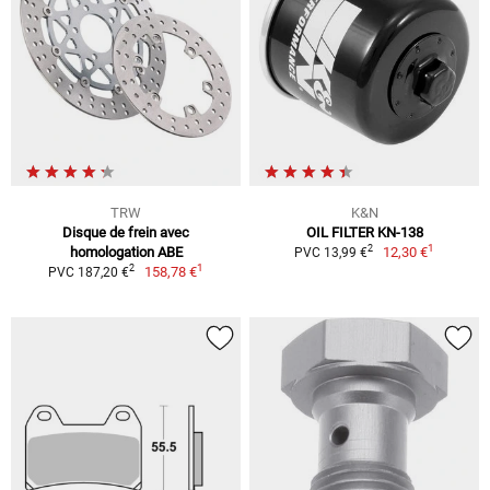
TRW
K&N
Disque de frein avec
OIL FILTER KN-138
1
2
homologation ABE
12,30 €
PVC 13,99 €
1
2
158,78 €
PVC 187,20 €