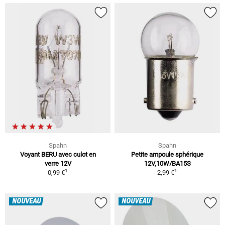
Spahn
Spahn
Voyant BERU avec culot en
Petite ampoule sphérique
verre 12V
12V,10W/BA15S
1
1
0,99 €
2,99 €
NOUVEAU
NOUVEAU