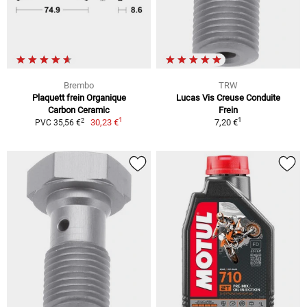
Brembo
TRW
Plaquett frein Organique
Lucas Vis Creuse Conduite
Carbon Ceramic
Frein
1
1
2
30,23 €
7,20 €
PVC 35,56 €