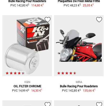
Bulle Racing Pour Roadsters
Plaquettes De Frein Metal Fritté
1
1
2
2
114,80 €
25,05 €
PVC 142,80 €
PVC 48,23 €
K&N
MRA
OIL FILTER CHROME
Bulle Racing Pour Roadsters
1
1
2
2
14,30 €
135,66 €
PVC 14,99 €
PVC 142,80 €