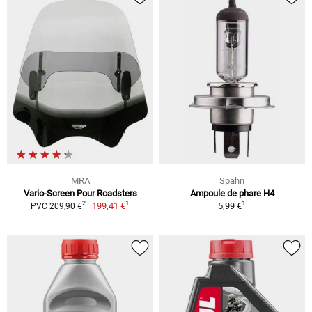
MRA
Spahn
Vario-Screen Pour Roadsters
Ampoule de phare H4
1
1
2
199,41 €
5,99 €
PVC 209,90 €