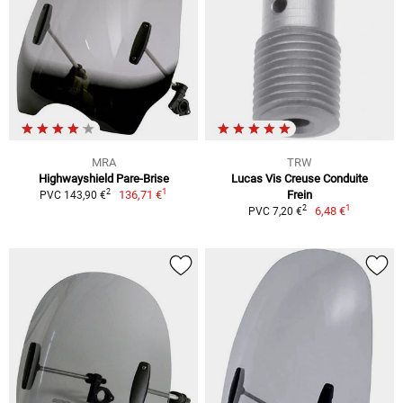
MRA
TRW
Highwayshield Pare-Brise
Lucas Vis Creuse Conduite
1
2
136,71 €
Frein
PVC 143,90 €
1
2
6,48 €
PVC 7,20 €