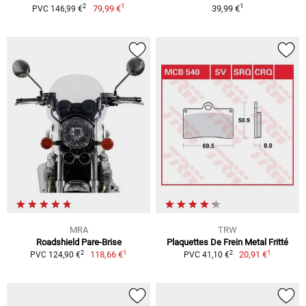
1
1
2
79,99 €
39,99 €
PVC 146,99 €
MRA
TRW
Roadshield Pare-Brise
Plaquettes De Frein Metal Fritté
1
1
2
2
118,66 €
20,91 €
PVC 124,90 €
PVC 41,10 €