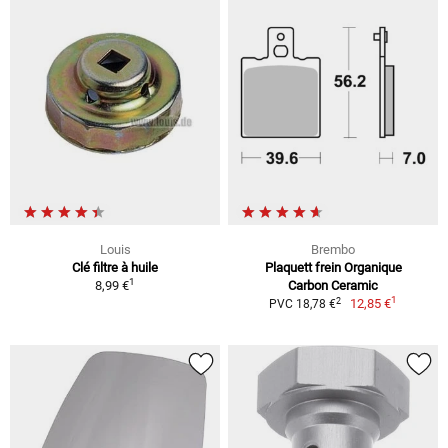
Louis
Brembo
Clé filtre à huile
Plaquett frein Organique
1
8,99 €
Carbon Ceramic
1
2
12,85 €
PVC 18,78 €