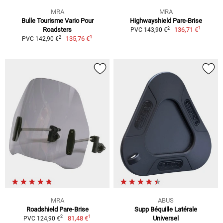
MRA
MRA
Bulle Tourisme Vario Pour
Highwayshield Pare-Brise
1
2
Roadsters
136,71 €
PVC 143,90 €
1
2
135,76 €
PVC 142,90 €
MRA
ABUS
Roadshield Pare-Brise
Supp Béquille Latérale
1
2
81,48 €
Universel
PVC 124,90 €