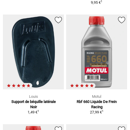
1
9,95 €
Louis
Motul
Support de béquille latérale
Rbf 660 Liquide De Frein
Noir
Racing
1
1
1,49 €
27,99 €