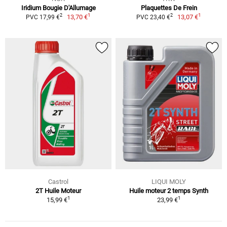
Iridium Bougie D'Allumage
Plaquettes De Frein
1
1
2
2
13,70 €
13,07 €
PVC 17,99 €
PVC 23,40 €
Castrol
LIQUI MOLY
2T Huile Moteur
Huile moteur 2 temps Synth
1
1
15,99 €
23,99 €