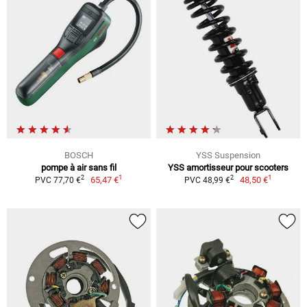
BOSCH
YSS Suspension
pompe à air sans fil
YSS amortisseur pour scooters
1
1
2
2
65,47 €
48,50 €
PVC 77,70 €
PVC 48,99 €