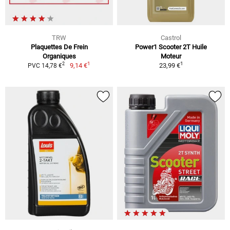
TRW
Castrol
Plaquettes De Frein
Power1 Scooter 2T Huile
Organiques
Moteur
1
1
2
9,14 €
23,99 €
PVC 14,78 €