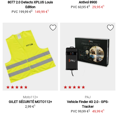
8077 2.0 Detecto XPLUS Louis
Antivol 8900
1
2
Edition
29,95 €
PVC 60,95 €
1
2
149,99 €
PVC 199,99 €
Moto112+
PAJ
GILET SÉCURITÉ MOTO112+
Vehicle Finder 4G 2.0 - GPS-
1
2,99 €
Tracker
1
2
49,99 €
PVC 99,99 €