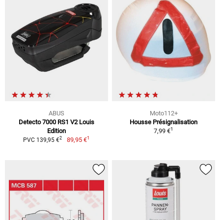
ABUS
Moto112+
Detecto 7000 RS1 V2 Louis
Housse Présignalisation
1
Edition
7,99 €
1
2
89,95 €
PVC 139,95 €