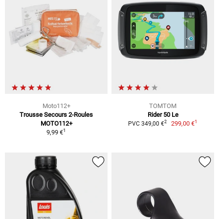
Moto112+
TOMTOM
Trousse Secours 2-Roules
Rider 50 Le
1
2
MOTO112+
299,00 €
PVC 349,00 €
1
9,99 €