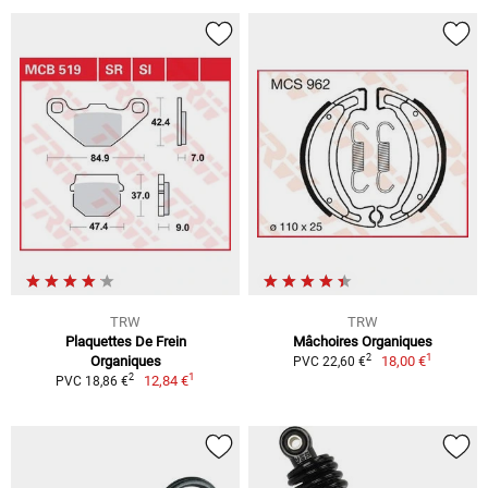
TRW
TRW
Plaquettes De Frein
Mâchoires Organiques
1
2
Organiques
18,00 €
PVC 22,60 €
1
2
12,84 €
PVC 18,86 €