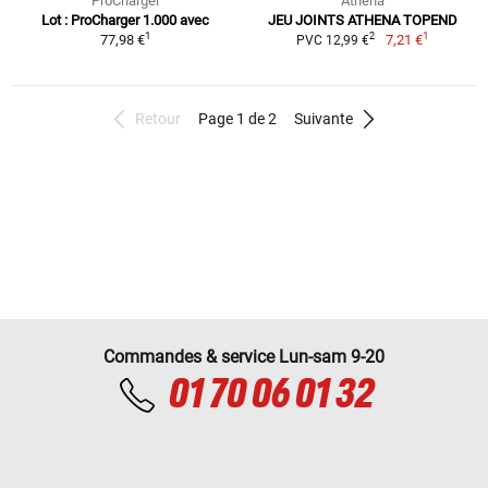
ProCharger
Athena
Lot : ProCharger 1.000 avec
JEU JOINTS ATHENA TOPEND
1
1
2
77,98 €
7,21 €
PVC 12,99 €
Retour
Page 1 de 2
Suivante
Commandes & service Lun-sam 9-20
01 70 06 01 32