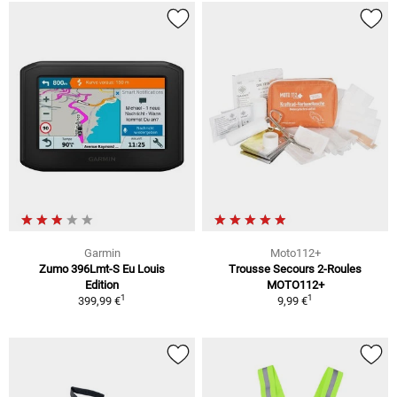
Garmin
Moto112+
Zumo 396Lmt-S Eu Louis
Trousse Secours 2-Roules
Edition
MOTO112+
1
1
399,99 €
9,99 €