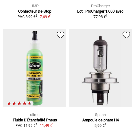
JMP
ProCharger
Contacteur De Stop
Lot : ProCharger 1.000 avec
1
1
2
7,69 €
77,98 €
PVC 8,99 €
slime
Spahn
Fluide D'Étanchéité Pneus
Ampoule de phare H4
1
1
2
11,49 €
5,99 €
PVC 11,99 €