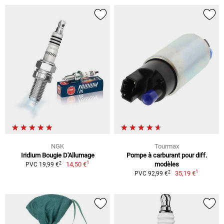
NGK
Tourmax
Iridium Bougie D'Allumage
Pompe à carburant pour diff.
1
2
14,50 €
modèles
PVC 19,99 €
1
2
35,19 €
PVC 92,99 €