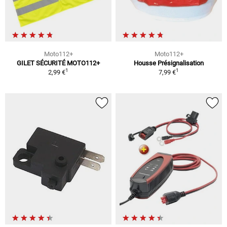
Moto112+
Moto112+
GILET SÉCURITÉ MOTO112+
Housse Présignalisation
1
1
2,99 €
7,99 €