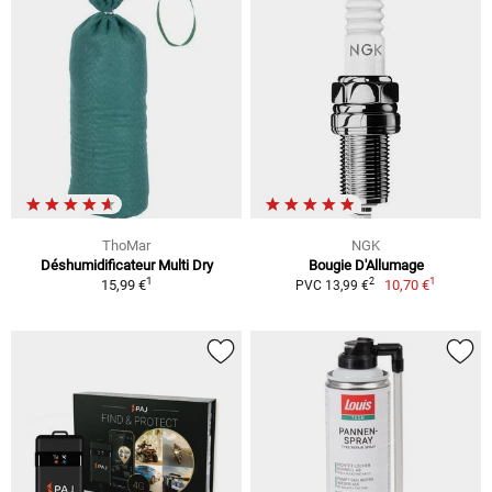
ThoMar
NGK
Déshumidificateur Multi Dry
Bougie D'Allumage
1
1
2
15,99 €
10,70 €
PVC 13,99 €