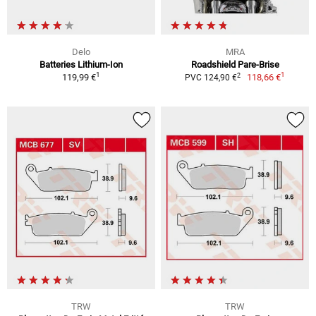
Delo
MRA
Batteries Lithium-Ion
Roadshield Pare-Brise
1
1
2
119,99 €
118,66 €
PVC 124,90 €
TRW
TRW