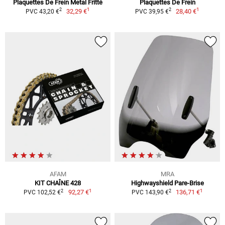
Plaquettes De Frein Metal Fritté
Plaquettes De Frein
1
1
2
2
32,29 €
28,40 €
PVC 43,20 €
PVC 39,95 €
AFAM
MRA
KIT CHAÎNE 428
Highwayshield Pare-Brise
1
1
2
2
92,27 €
136,71 €
PVC 102,52 €
PVC 143,90 €