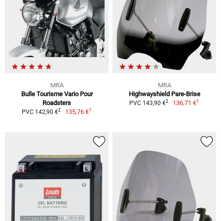
MRA
MRA
Bulle Tourisme Vario Pour
Highwayshield Pare-Brise
1
2
Roadsters
136,71 €
PVC 143,90 €
1
2
135,76 €
PVC 142,90 €