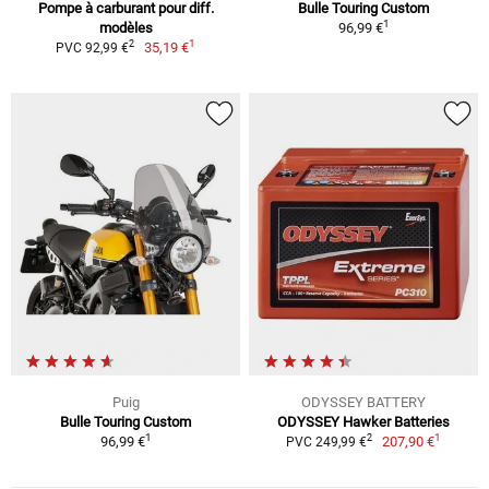
Pompe à carburant pour diff.
Bulle Touring Custom
1
modèles
96,99 €
1
2
35,19 €
PVC 92,99 €
Puig
ODYSSEY BATTERY
Bulle Touring Custom
ODYSSEY Hawker Batteries
1
1
2
96,99 €
207,90 €
PVC 249,99 €