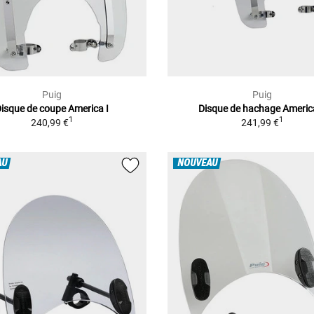
Puig
Puig
isque de coupe America I
Disque de hachage America
1
1
240,99 €
241,99 €
AU
NOUVEAU