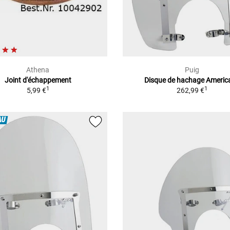
Athena
Puig
Joint d'échappement
Disque de hachage America 
1
1
5,99 €
262,99 €
AU