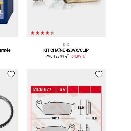
DID
Fermée
KIT CHAÎNE 428VX/CLIP
1
64,99 €
2
PVC 123,99 €