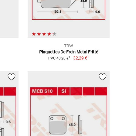
TRW
Plaquettes De Frein Metal Fritté
1
32,29 €
2
PVC 43,20 €