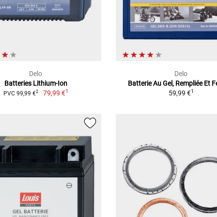
Delo
Delo
Batteries Lithium-Ion
Batterie Au Gel, Rempliée Et 
1
1
79,99 €
59,99 €
2
PVC 99,99 €