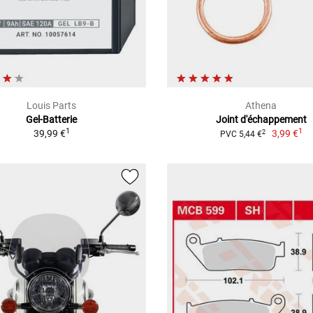
Louis Parts
Athena
Gel-Batterie
Joint d'échappement
1
1
39,99 €
3,99 €
2
PVC 5,44 €