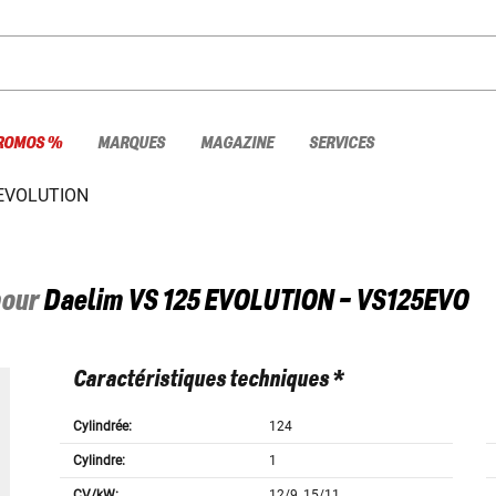
ROMOS %
MARQUES
MAGAZINE
SERVICES
 EVOLUTION
pour
Daelim
VS 125 EVOLUTION - VS125EVO
Caractéristiques techniques *
Cylindrée:
124
Cylindre:
1
CV/kW:
12/9, 15/11