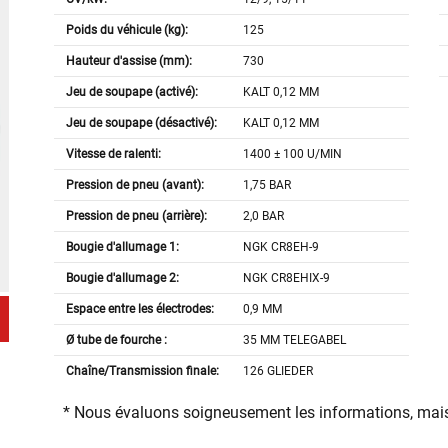
Poids du véhicule (kg):
125
Hauteur d'assise (mm):
730
Jeu de soupape (activé):
KALT 0,12 MM
Jeu de soupape (désactivé):
KALT 0,12 MM
Vitesse de ralenti:
1400 ± 100 U/MIN
Pression de pneu (avant):
1,75 BAR
Pression de pneu (arrière):
2,0 BAR
Bougie d'allumage 1:
NGK CR8EH-9
Bougie d'allumage 2:
NGK CR8EHIX-9
Espace entre les électrodes:
0,9 MM
Ø tube de fourche :
35 MM TELEGABEL
Chaîne/Transmission finale:
126 GLIEDER
* Nous évaluons soigneusement les informations, mais