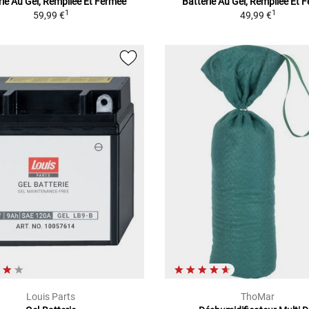
rie Au Gel, Rempliée Et Fermée
Batterie Au Gel, Rempliée Et 
1
1
59,99 €
49,99 €
Louis Parts
ThoMar