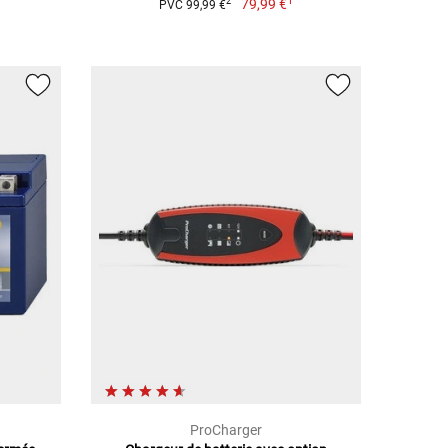
1
79,99 €
2
PVC 99,99 €
ProCharger