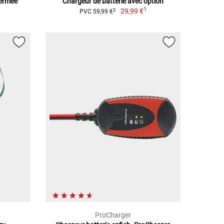
Fermée
Chargeur de batterie avec option
1
29,99 €
2
PVC 59,99 €
ProCharger