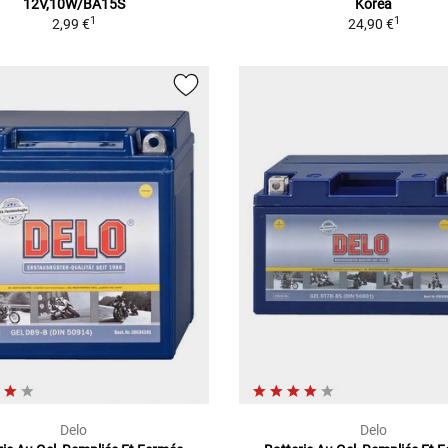
12V,10W/BA15S
Korea
1
1
2,99 €
24,90 €
Delo
Delo