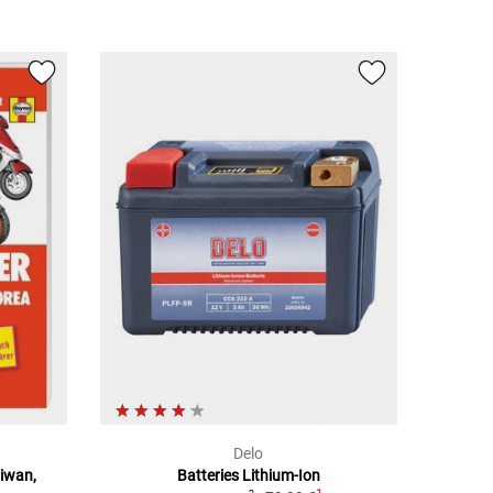
Delo
aiwan,
Batteries Lithium-Ion