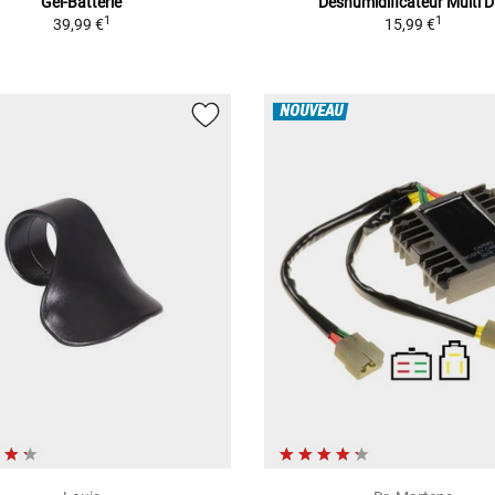
Gel-Batterie
Déshumidificateur Multi D
1
1
39,99 €
15,99 €
NOUVEAU