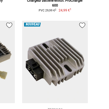
ry
Chargeur batterie enfich. ProCharger
600
1
24,99 €
2
PVC 29,99 €
NOUVEAU