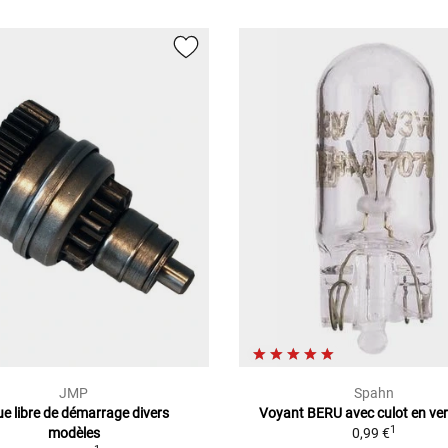
JMP
Spahn
e libre de démarrage divers
Voyant BERU avec culot en ve
1
modèles
0,99 €