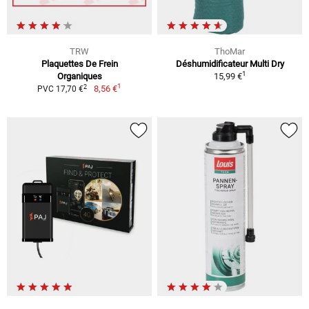
TRW
ThoMar
Plaquettes De Frein
Déshumidificateur Multi Dry
1
Organiques
15,99 €
1
2
8,56 €
PVC 17,70 €