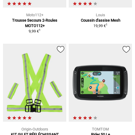
Moto112+
Louis
Trousse Secours 2-Roules
Coussin d'assise Mesh
1
MOTO112+
19,99 €
1
9,99 €
Origin-Outdoors
TOMTOM
KIT GILET RÉFLÉCHISSANT
Rider 50 Le