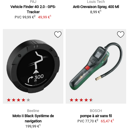
PAJ
Louis Tech
Vehicle Finder 4G 2.0 - GPS-
Anti-Crevaison Spray, 400 Ml
1
Tracker
8,99 €
1
2
49,99 €
PVC 99,99 €
Beeline
BOSCH
Moto Ii Black Système de
pompe à air sans fil
1
2
navigation
65,47 €
PVC 77,70 €
1
199,99 €