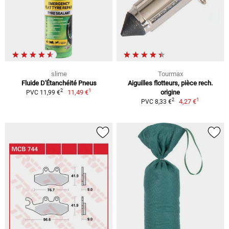
slime
Tourmax
Fluide D'Étanchéité Pneus
Aiguilles flotteurs, pièce rech.
1
2
11,49 €
origine
PVC 11,99 €
1
2
4,27 €
PVC 8,33 €