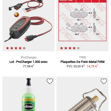
ProCharger
TRW
Lot : ProCharger 1.000 avec
Plaquettes De Frein Metal Fritté
1
1
2
77,98 €
14,79 €
PVC 30,59 €