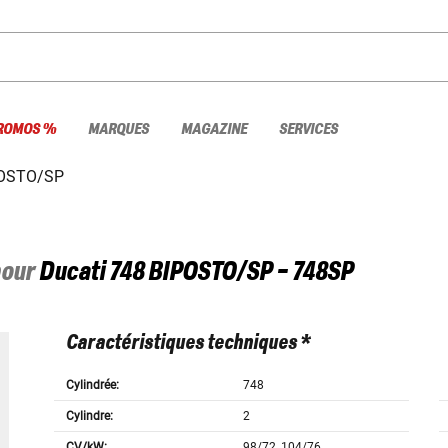
ROMOS %
MARQUES
MAGAZINE
SERVICES
POSTO/SP
pour
Ducati
748 BIPOSTO/SP - 748SP
Caractéristiques techniques *
Cylindrée:
748
Cylindre:
2
CV/kW:
98/72, 104/76