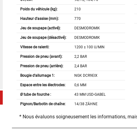
Poids du véhicule (kg):
210
Hauteur d'assise (mm):
770
Jeu de soupape (activé):
DESMODROMIK
Jeu de soupape (désactivé):
DESMODROMIK
Vitesse de ralenti:
1200 ± 100 U/MIN
Pression de pneu (avant):
2,2 BAR
Pression de pneu (arrière):
2,4 BAR
Bougie d'allumage 1:
NGK DCR9EIX
Espace entre les électrodes:
0,6 MM
Ø tube de fourche :
43 MM USD-GABEL
Pignon/Barbotin de chaîne:
14/38 ZÄHNE
* Nous évaluons soigneusement les informations, mais