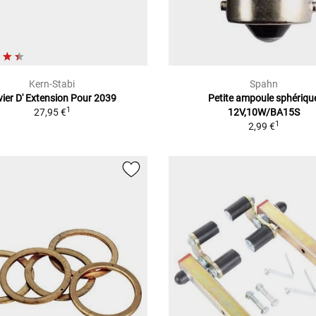
Kern-Stabi
Spahn
vier D' Extension Pour 2039
Petite ampoule sphériqu
1
27,95 €
12V,10W/BA15S
1
2,99 €