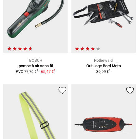
BOSCH
Rothewald
pompe à air sans fil
Outillage Bord Moto
1
1
2
65,47 €
39,99 €
PVC 77,70 €