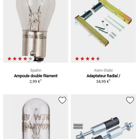
Spahn
Kern-Stabi
Ampoule double filament
Adaptateur Radial /
1
1
2,99 €
34,95 €