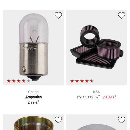
Spahn
K&N
1
2
Ampoules
78,09 €
PVC 103,26 €
1
2,99 €