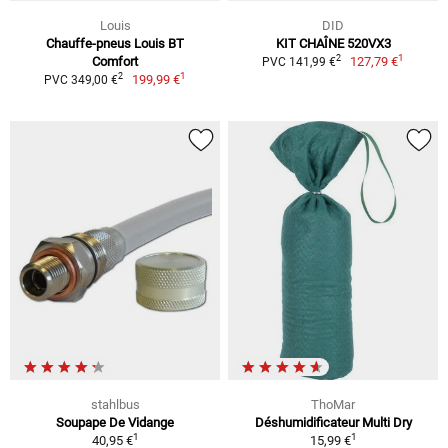
Louis
DID
Chauffe-pneus Louis BT
KIT CHAÎNE 520VX3
1
2
Comfort
127,79 €
PVC 141,99 €
1
2
199,99 €
PVC 349,00 €
stahlbus
ThoMar
Soupape De Vidange
Déshumidificateur Multi Dry
1
1
40,95 €
15,99 €