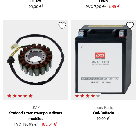
Guard
Frein
1
1
2
99,00 €
6,48 €
PVC 7,20 €
JMP
Louis Parts
Stator d'alternateur pour divers
Gel-Batterie
1
modèles
49,99 €
1
2
183,54 €
PVC 186,99 €