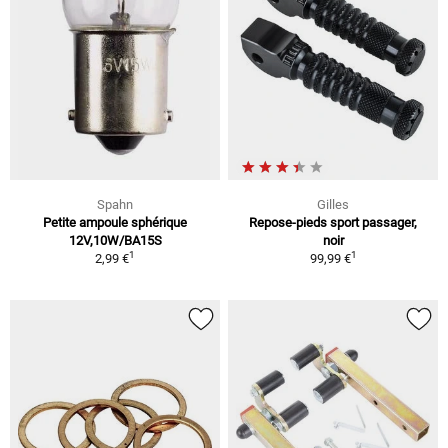
Spahn
Gilles
Petite ampoule sphérique
Repose-pieds sport passager,
12V,10W/BA15S
noir
1
1
2,99 €
99,99 €