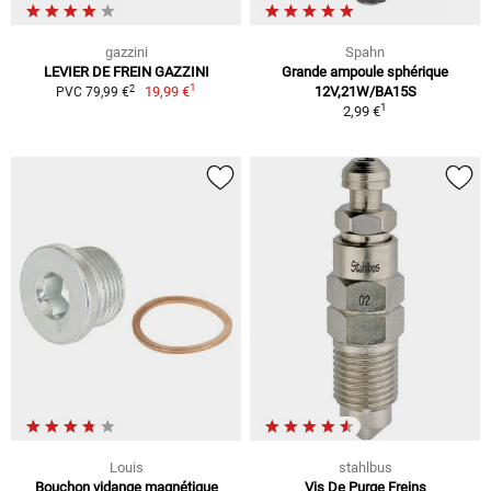
gazzini
Spahn
LEVIER DE FREIN GAZZINI
Grande ampoule sphérique
1
2
19,99 €
12V,21W/BA15S
PVC 79,99 €
1
2,99 €
Louis
stahlbus
Bouchon vidange magnétique
Vis De Purge Freins