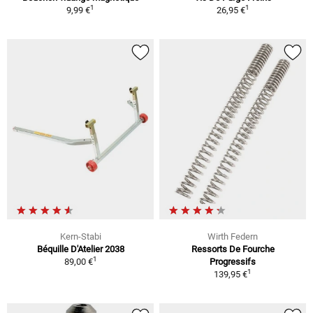
1
1
9,99 €
26,95 €
Kern-Stabi
Wirth Federn
Béquille D'Atelier 2038
Ressorts De Fourche
1
89,00 €
Progressifs
1
139,95 €