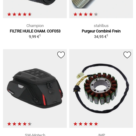
Champion
stahlbus
FILTRE HUILE CHAM. COF053
Purgeur Combiné Frein
1
1
9,99 €
34,95 €
SW-Motech
JMP