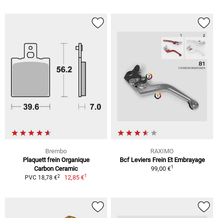
Brembo
RAXIMO
Plaquett frein Organique
Bcf Leviers Frein Et Embrayage
1
Carbon Ceramic
99,00 €
1
2
12,85 €
PVC 18,78 €