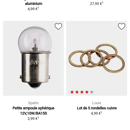
1
aluminium
27,95 €
1
4,99 €
Spahn
Louis
Petite ampoule sphérique
Lot de 5 rondelles cuivre
1
12V,10W/BA15S
4,99 €
1
2,99 €