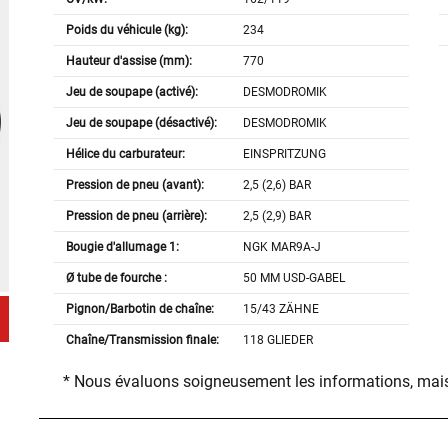
Poids du véhicule (kg):
234
Hauteur d'assise (mm):
770
Jeu de soupape (activé):
DESMODROMIK
Jeu de soupape (désactivé):
DESMODROMIK
Hélice du carburateur:
EINSPRITZUNG
Pression de pneu (avant):
2,5 (2,6) BAR
Pression de pneu (arrière):
2,5 (2,9) BAR
Bougie d'allumage 1:
NGK MAR9A-J
Ø tube de fourche :
50 MM USD-GABEL
Pignon/Barbotin de chaîne:
15/43 ZÄHNE
Chaîne/Transmission finale:
118 GLIEDER
* Nous évaluons soigneusement les informations, mais