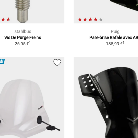
stahlbus
Puig
Vis De Purge Freins
Pare-brise Rafale avec A
1
1
26,95 €
135,99 €
AU