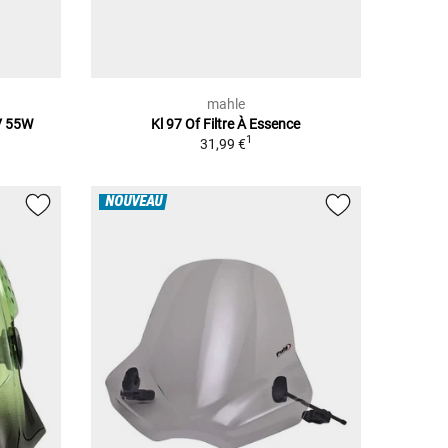
mahle
V 55W
Kl 97 Of Filtre À Essence
1
31,99 €
NOUVEAU