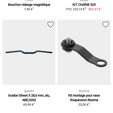
Louis
AFAM
Bouchon vidange magnétique
KIT CHAÎNE 525
1
1
2
7,99 €
301,67 €
PVC 335,19 €
gazzini
Rizoma
Guidon Street X 28,6 mm, alu,
Kit montage pour vase
ABE,0202
d'expansion Rizoma
1
1
69,99 €
25,00 €