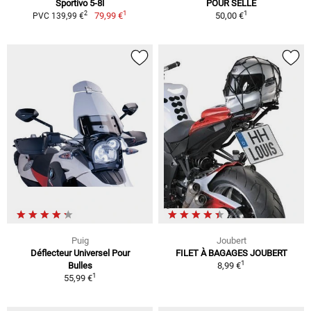
Sportivo 5-8l
POUR SELLE
1
1
2
79,99 €
50,00 €
PVC 139,99 €
Puig
Joubert
Déflecteur Universel Pour
FILET À BAGAGES JOUBERT
1
Bulles
8,99 €
1
55,99 €