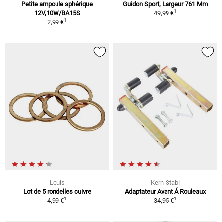
Petite ampoule sphérique
Guidon Sport, Largeur 761 Mm
1
12V,10W/BA15S
49,99 €
1
2,99 €
Louis
Kern-Stabi
Lot de 5 rondelles cuivre
Adaptateur Avant Á Rouleaux
1
1
4,99 €
34,95 €