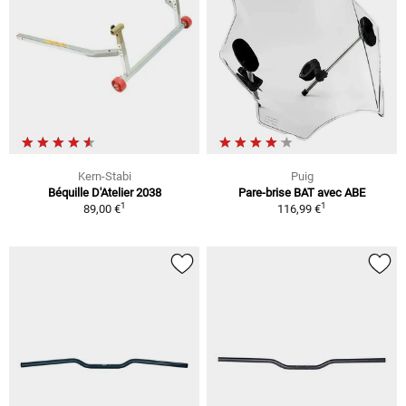
Kern-Stabi
Puig
Béquille D'Atelier 2038
Pare-brise BAT avec ABE
1
1
89,00 €
116,99 €