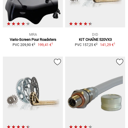
MRA
DID
Vario-Screen Pour Roadsters
KIT CHAÎNE 520VX3
1
1
2
2
199,41 €
141,29 €
PVC 209,90 €
PVC 157,25 €