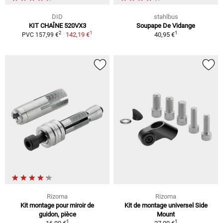
DID
stahlbus
KIT CHAÎNE 520VX3
Soupape De Vidange
1
1
2
142,19 €
40,95 €
PVC 157,99 €
Rizoma
Rizoma
Kit montage pour miroir de
Kit de montage universel Side
guidon, pièce
Mount
1
1