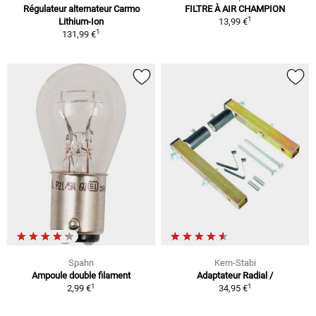
Régulateur alternateur Carmo
FILTRE À AIR CHAMPION
1
Lithium-Ion
13,99 €
1
131,99 €
Spahn
Kern-Stabi
Ampoule double filament
Adaptateur Radial /
1
1
2,99 €
34,95 €