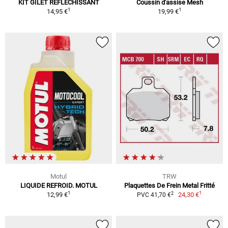
KIT GILET RÉFLÉCHISSANT
Coussin d'assise Mesh
1
1
14,95 €
19,99 €
Motul
TRW
LIQUIDE REFROID. MOTUL
Plaquettes De Frein Metal Fritté
1
1
2
12,99 €
24,30 €
PVC 41,70 €