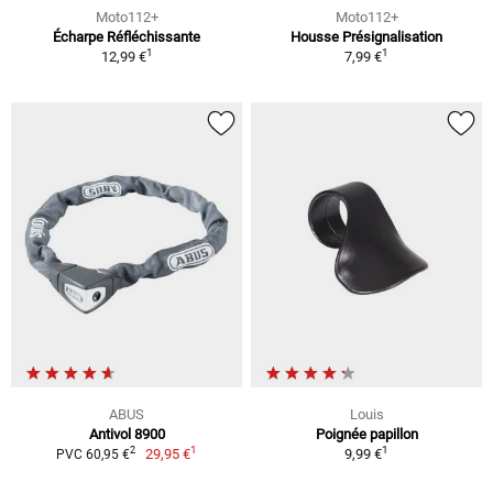
Moto112+
Moto112+
Écharpe Réfléchissante
Housse Présignalisation
1
1
12,99 €
7,99 €
ABUS
Louis
Antivol 8900
Poignée papillon
1
1
2
29,95 €
9,99 €
PVC 60,95 €