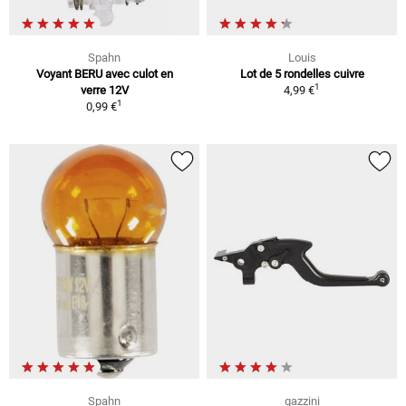
Spahn
Louis
Voyant BERU avec culot en
Lot de 5 rondelles cuivre
1
verre 12V
4,99 €
1
0,99 €
Spahn
gazzini