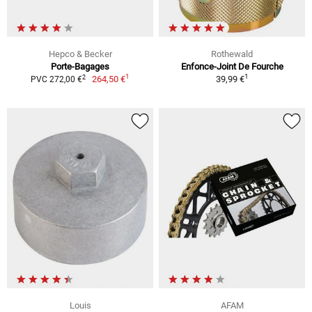
Hepco & Becker
Rothewald
Porte-Bagages
Enfonce-Joint De Fourche
1
1
2
264,50 €
39,99 €
PVC 272,00 €
Louis
AFAM