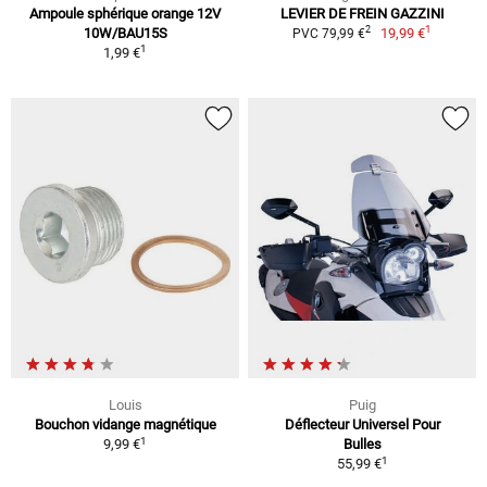
Ampoule sphérique orange 12V
LEVIER DE FREIN GAZZINI
1
2
10W/BAU15S
19,99 €
PVC 79,99 €
1
1,99 €
Louis
Puig
Bouchon vidange magnétique
Déflecteur Universel Pour
1
9,99 €
Bulles
1
55,99 €