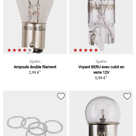
Spahn
Spahn
Ampoule double filament
Voyant BERU avec culot en
1
2,99 €
verre 12V
1
0,99 €