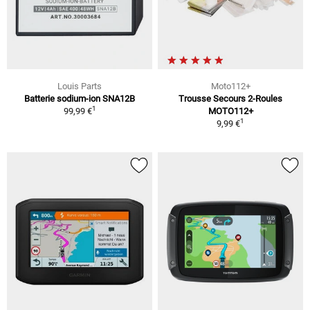
Louis Parts
Moto112+
Batterie sodium-ion SNA12B
Trousse Secours 2-Roules
1
99,99 €
MOTO112+
1
9,99 €