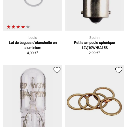
Louis
Spahn
Lot de bagues d'étanchéité en
Petite ampoule sphérique
aluminium
12V,10W/BA15S
1
1
4,99 €
2,99 €