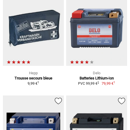
Hepp
Delo
Trousse secours bleue
Batteries Lithium-Ion
1
1
2
9,99 €
79,99 €
PVC 99,99 €