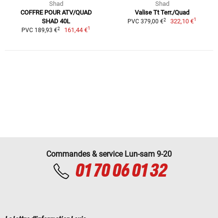
Shad
Shad
COFFRE POUR ATV/QUAD
Valise Tt Terr./Quad
1
2
SHAD 40L
322,10 €
PVC 379,00 €
1
2
161,44 €
PVC 189,93 €
Commandes & service Lun-sam 9-20
01 70 06 01 32