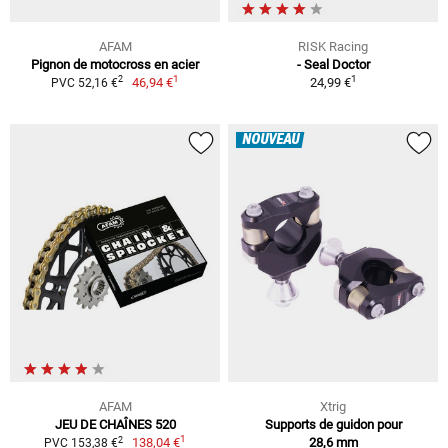
AFAM
RISK Racing
Pignon de motocross en acier
- Seal Doctor
1
1
2
46,94 €
24,99 €
PVC 52,16 €
NOUVEAU
AFAM
Xtrig
JEU DE CHAÎNES 520
Supports de guidon pour
1
2
138,04 €
28,6 mm
PVC 153,38 €