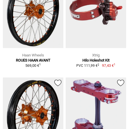
Haan Wheels
Xtrig
ROUES HAAN AVANT
Hilo Holeshot Kit
1
1
2
569,00 €
97,43 €
PVC 111,99 €