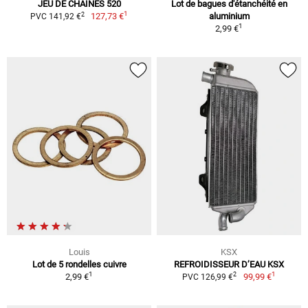
JEU DE CHAÎNES 520
Lot de bagues d'étanchéité en
1
2
127,73 €
aluminium
PVC 141,92 €
1
2,99 €
Louis
KSX
Lot de 5 rondelles cuivre
REFROIDISSEUR D’EAU KSX
1
1
2
2,99 €
99,99 €
PVC 126,99 €