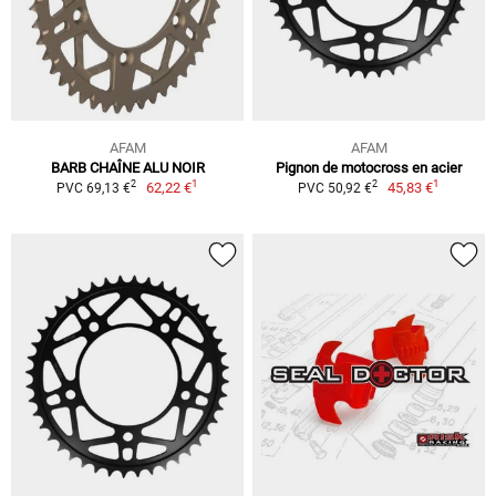
AFAM
AFAM
BARB CHAÎNE ALU NOIR
Pignon de motocross en acier
1
1
2
2
62,22 €
45,83 €
PVC 69,13 €
PVC 50,92 €