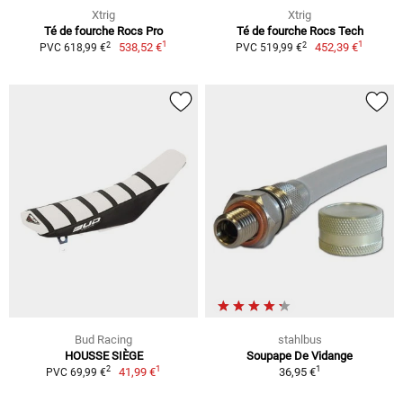
Xtrig
Xtrig
Té de fourche Rocs Pro
Té de fourche Rocs Tech
1
1
2
2
538,52 €
452,39 €
PVC 618,99 €
PVC 519,99 €
Bud Racing
stahlbus
HOUSSE SIÈGE
Soupape De Vidange
1
1
2
41,99 €
36,95 €
PVC 69,99 €