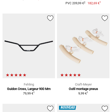
1
2
182,69 €
PVC 209,99 €
Fehling
Craft-Meyer
Guidon Cross, Largeur 900 Mm
Outil montage pneus
1
1
79,99 €
9,99 €
NOUVEAU