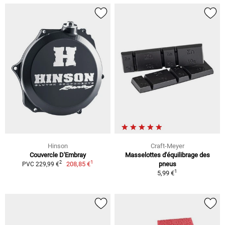
Hinson
Craft-Meyer
Couvercle D'Embray
Masselottes d'équilibrage des
1
2
208,85 €
pneus
PVC 229,99 €
1
5,99 €