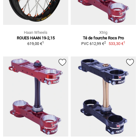
Haan Wheels
Xtrig
ROUES HAAN 19-2,15
Té de fourche Rocs Pro
1
1
2
619,00 €
533,30 €
PVC 612,99 €