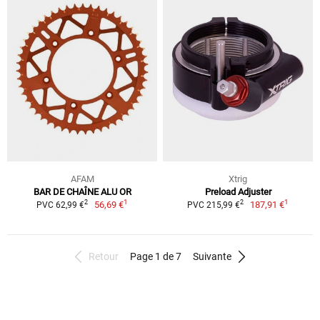
AFAM
Xtrig
BAR DE CHAÎNE ALU OR
Preload Adjuster
1
1
2
2
56,69 €
187,91 €
PVC 62,99 €
PVC 215,99 €
Retour
Page 1 de 7
Suivante