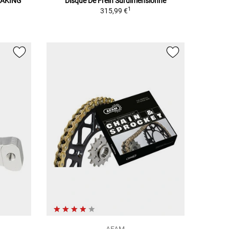
RAKING
Disque De Frein Surdimensionné
1
315,99 €
AFAM