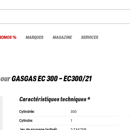
ROMOS %
MARQUES
MAGAZINE
SERVICES
pour
GASGAS
EC 300 - EC300/21
Caractéristiques techniques *
Cylindrée:
300
Cylindre:
1
Jeu de soupape (activé):
2-TAKTER