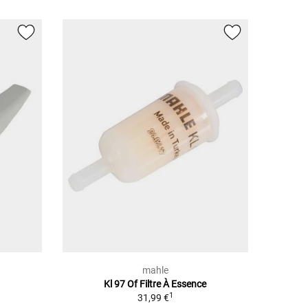
mahle
Kl 97 Of Filtre À Essence
1
31,99 €