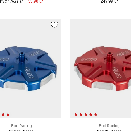
1
1
153,98 €
249,99 €
2
PVC 176,99 €
Bud Racing
Bud Racing