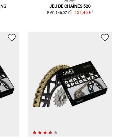
ING
JEU DE CHAÎNES 520
1
131,46 €
2
PVC 146,07 €