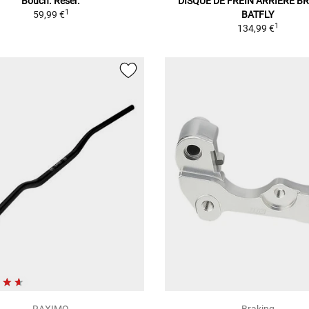
Bouch. Réser.
DISQUE DE FREIN ARRIÈRE B
1
59,99 €
BATFLY
1
134,99 €
RAXIMO
Braking