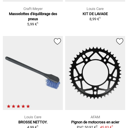
Craft-Meyer
Louis Care
Masselottes d'équilibrage des
KIT DE LAVAGE
1
pneus
8,99 €
1
5,99 €
Louis Care
AFAM
BROSSE NETTOY.
Pignon de motocross en acier
1
1
2
4,99 €
45,83 €
PVC 50,92 €