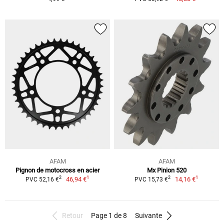
AFAM
AFAM
Pignon de motocross en acier
Mx Pinion 520
1
1
2
2
46,94 €
14,16 €
PVC 52,16 €
PVC 15,73 €
Retour
Page 1 de 8
Suivante