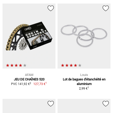
AFAM
Louis
JEU DE CHAÎNES 520
Lot de bagues d'étanchéité en
1
2
127,73 €
aluminium
PVC 141,92 €
1
2,99 €