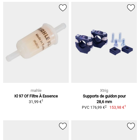
mahle
Xtrig
Kl 97 Of Filtre À Essence
Supports de guidon pour
1
31,99 €
28,6 mm
1
2
153,98 €
PVC 176,99 €