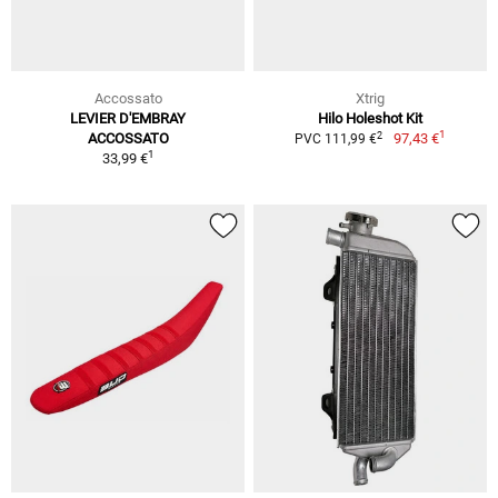
Accossato
Xtrig
LEVIER D'EMBRAY
Hilo Holeshot Kit
1
2
ACCOSSATO
97,43 €
PVC 111,99 €
1
33,99 €