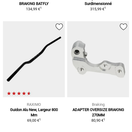
BRAKING BATFLY
Surdimensionné
1
1
134,99 €
315,99 €
RAXIMO
Braking
Guidon Alu New, Largeur 800
ADAPTER OVERSIZE BRAKING
Mm
270MM
1
1
69,00 €
80,90 €