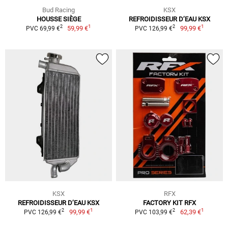
Bud Racing
KSX
HOUSSE SIÈGE
REFROIDISSEUR D’EAU KSX
1
1
2
2
59,99 €
99,99 €
PVC 69,99 €
PVC 126,99 €
KSX
RFX
REFROIDISSEUR D’EAU KSX
FACTORY KIT RFX
1
1
2
2
99,99 €
62,39 €
PVC 126,99 €
PVC 103,99 €