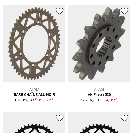
AFAM
AFAM
BARB CHAÎNE ALU NOIR
Mx Pinion 520
1
1
2
2
62,22 €
14,16 €
PVC 69,13 €
PVC 15,73 €