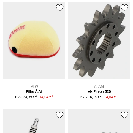
MIW
AFAM
Filtre À Air
Mx Pinion 520
1
1
2
2
14,04 €
14,54 €
PVC 24,99 €
PVC 16,16 €