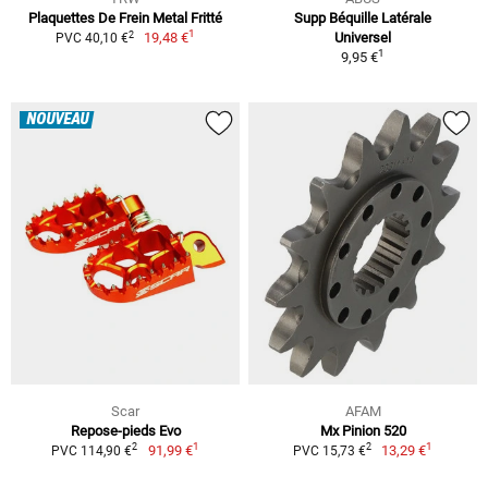
Plaquettes De Frein Metal Fritté
Supp Béquille Latérale
1
2
19,48 €
Universel
PVC 40,10 €
1
9,95 €
NOUVEAU
Scar
AFAM
Repose-pieds Evo
Mx Pinion 520
1
1
2
2
91,99 €
13,29 €
PVC 114,90 €
PVC 15,73 €