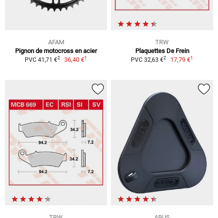
AFAM
TRW
Pignon de motocross en acier
Plaquettes De Frein
1
1
2
2
36,40 €
17,79 €
PVC 41,71 €
PVC 32,63 €
TRW
ABUS