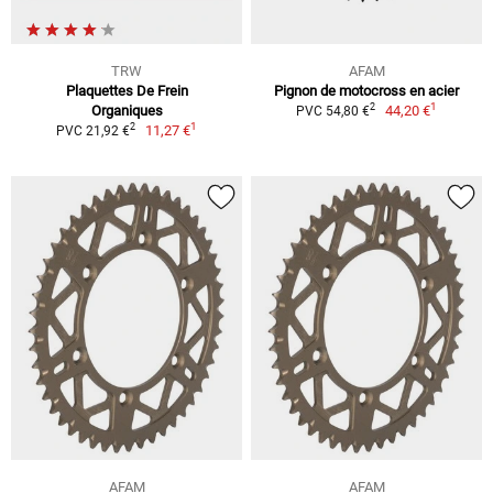
TRW
AFAM
Plaquettes De Frein
Pignon de motocross en acier
1
2
Organiques
44,20 €
PVC 54,80 €
1
2
11,27 €
PVC 21,92 €
AFAM
AFAM