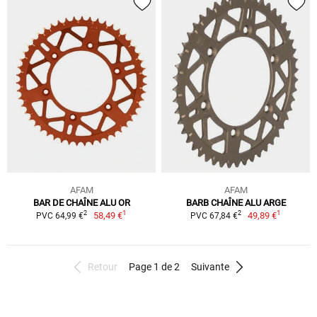
AFAM
AFAM
BAR DE CHAÎNE ALU OR
BARB CHAÎNE ALU ARGE
1
1
2
2
58,49 €
49,89 €
PVC 64,99 €
PVC 67,84 €
Retour
Page 1 de 2
Suivante