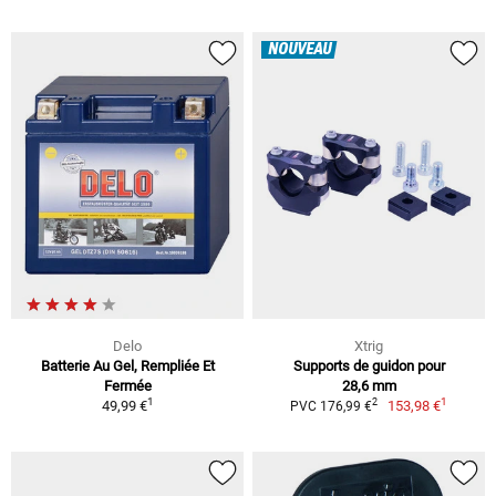
NOUVEAU
Delo
Xtrig
Batterie Au Gel, Rempliée Et
Supports de guidon pour
Fermée
28,6 mm
1
1
2
49,99 €
153,98 €
PVC 176,99 €