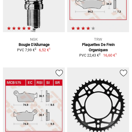
NGK
TRW
Bougie D'Allumage
Plaquettes De Frein
1
2
6,52 €
Organiques
PVC 7,99 €
1
2
16,60 €
PVC 22,43 €