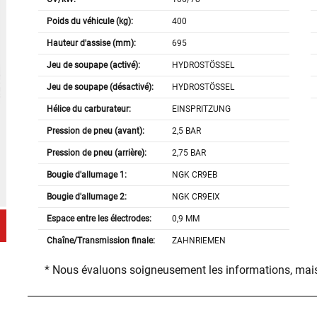
Poids du véhicule (kg):
400
Hauteur d'assise (mm):
695
Jeu de soupape (activé):
HYDROSTÖSSEL
Jeu de soupape (désactivé):
HYDROSTÖSSEL
Hélice du carburateur:
EINSPRITZUNG
Pression de pneu (avant):
2,5 BAR
Pression de pneu (arrière):
2,75 BAR
Bougie d'allumage 1:
NGK CR9EB
Bougie d'allumage 2:
NGK CR9EIX
Espace entre les électrodes:
0,9 MM
Chaîne/Transmission finale:
ZAHNRIEMEN
* Nous évaluons soigneusement les informations, mais