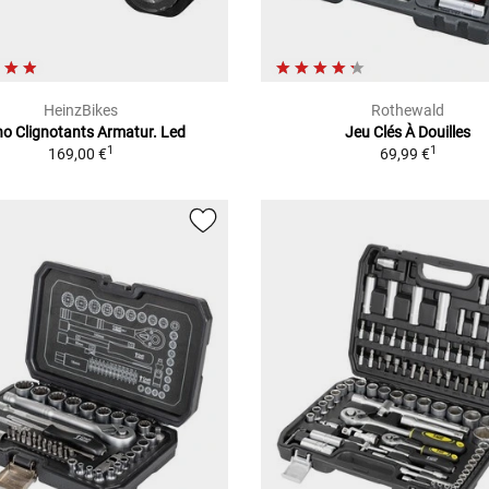
HeinzBikes
Rothewald
o Clignotants Armatur. Led
Jeu Clés À Douilles
1
1
169,00 €
69,99 €