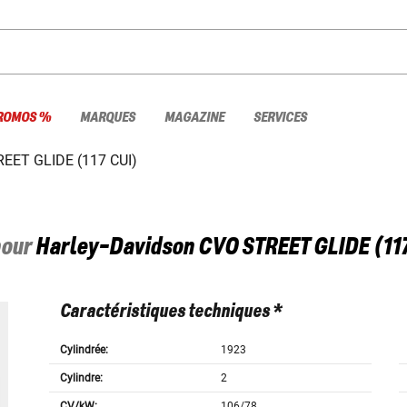
ROMOS %
MARQUES
MAGAZINE
SERVICES
EET GLIDE (117 CUI)
pour
Harley-Davidson
CVO STREET GLIDE (117
Caractéristiques techniques *
Cylindrée:
1923
Cylindre:
2
CV/kW:
106/78