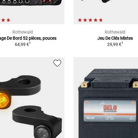
Rothewald
Rothewald
lage De Bord 52 pièces, pouces
Jeu De Clés Mixtes
1
1
64,99 €
29,99 €