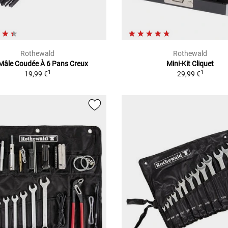
Rothewald
Rothewald
 Mâle Coudée À 6 Pans Creux
Mini-Kit Cliquet
1
1
19,99 €
29,99 €