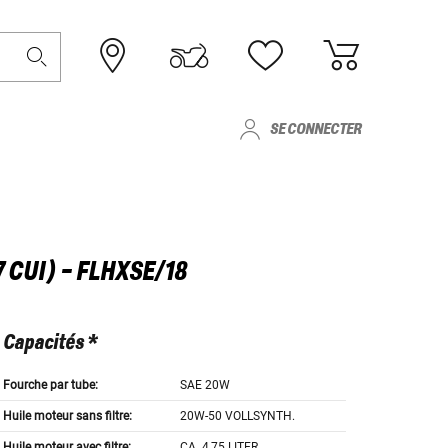
SE CONNECTER
 CUI) - FLHXSE/18
Capacités *
Fourche par tube:
SAE 20W
Huile moteur sans filtre:
20W-50 VOLLSYNTH.
Huile moteur avec filtre:
CA. 4,75 LITER