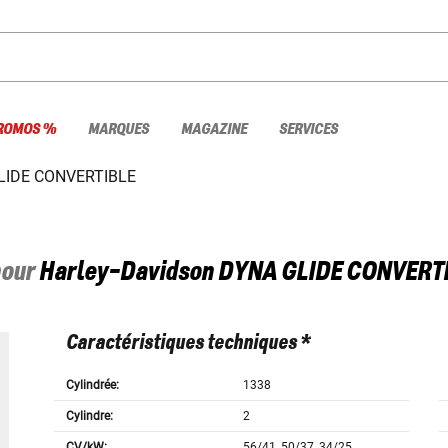
ROMOS %
MARQUES
MAGAZINE
SERVICES
LIDE CONVERTIBLE
pour
Harley-Davidson
DYNA GLIDE CONVERT
Caractéristiques techniques *
Cylindrée:
1338
Cylindre:
2
CV/kW:
56/41, 50/37, 34/25