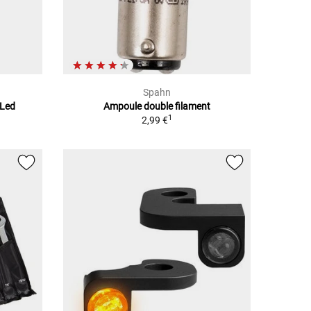
Spahn
 Led
Ampoule double filament
1
2,99 €