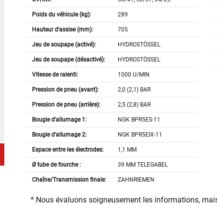
Poids du véhicule (kg):
289
Hauteur d'assise (mm):
705
Jeu de soupape (activé):
HYDROSTÖSSEL
Jeu de soupape (désactivé):
HYDROSTÖSSEL
Vitesse de ralenti:
1000 U/MIN
Pression de pneu (avant):
2,0 (2,1) BAR
Pression de pneu (arrière):
2,5 (2,8) BAR
Bougie d'allumage 1:
NGK BPR5ES-11
Bougie d'allumage 2:
NGK BPR5EIX-11
Espace entre les électrodes:
1,1 MM
Ø tube de fourche :
39 MM TELEGABEL
Chaîne/Transmission finale:
ZAHNRIEMEN
* Nous évaluons soigneusement les informations, mais