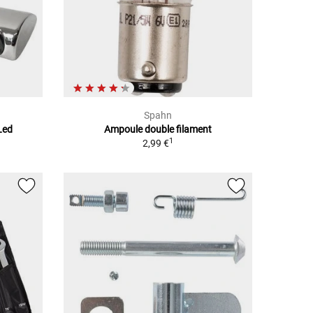
Spahn
Led
Ampoule double filament
1
2,99 €