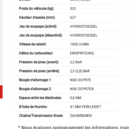
Poids du véhicule (kg):
332
Hauteur d'assise (mm):
627
Jeu de soupape (activé):
HYDROSTOESSEL
Jeu de soupape (désactivé):
HYDROSTOESSEL
Vitesse de ralenti:
1000 U/MIN
Hélice du carburateur:
EINSPRITZUNG
Pression de pneu (avant):
2,5 BAR
Pression de pneu (arrière):
2,5 (2,8) BAR
Bougie d'allumage 1:
NGK DCPR7E
Bougie d'allumage 2:
NGK DCPR7EIX
Espace entre les électrodes:
0,8 MM
Ø tube de fourche :
41 MM VERKLEIDET
Chaîne/Transmission finale:
ZAHNRIEMEN
* Nous évaluons soigneusement les informations, mais