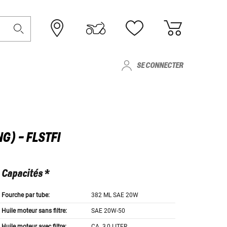
SE CONNECTER
G) - FLSTFI
Capacités *
Fourche par tube:
382 ML SAE 20W
Huile moteur sans filtre:
SAE 20W-50
Huile moteur avec filtre:
CA. 3,0 LITER