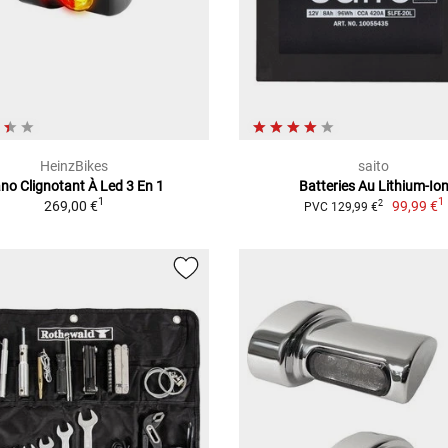
HeinzBikes
saito
no Clignotant À Led 3 En 1
Batteries Au Lithium-Io
1
1
269,00 €
99,99 €
2
PVC 129,99 €