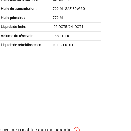
Huile de transmission :
700 ML SAE 80W-90
Huile primaire :
770 ML
Liquide de frein:
-03:DOT5/04-:DOT4
Volume du réservoir:
18,9 LITER
Liquide de refroidissement:
LUFTGEKUEHLT
 ceci ne constitue aucune garantie