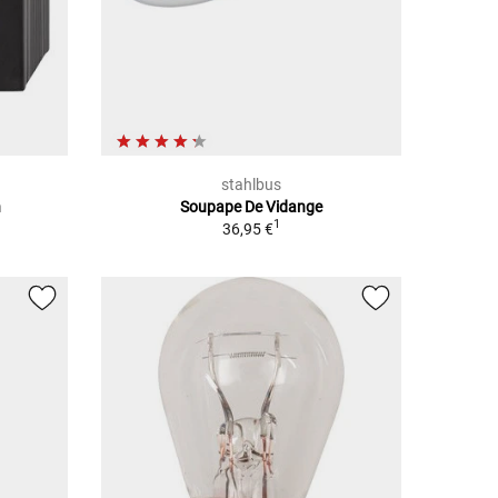
stahlbus
n
Soupape De Vidange
1
36,95 €