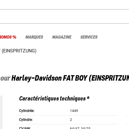
ROMOS %
MARQUES
MAGAZINE
SERVICES
 (EINSPRITZUNG)
pour
Harley-Davidson
FAT BOY (EINSPRITZUN
Caractéristiques techniques *
Cylindrée:
1449
Cylindre:
2
CV/kW:
64/47, 34/25