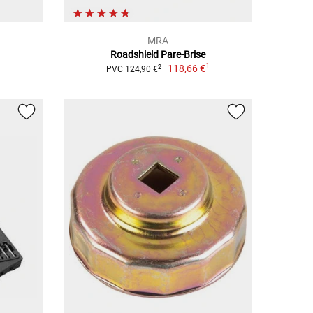
MRA
Roadshield Pare-Brise
1
118,66 €
2
PVC 124,90 €