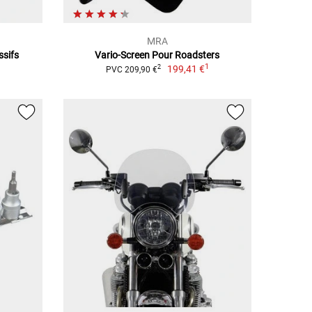
MRA
ssifs
Vario-Screen Pour Roadsters
1
199,41 €
2
PVC 209,90 €