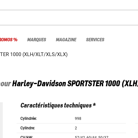
ROMOS %
MARQUES
MAGAZINE
SERVICES
TER 1000 (XLH/XLT/XLS/XLX)
pour
Harley-Davidson
SPORTSTER 1000 (XLH
Caractéristiques techniques *
Cylindrée:
998
Cylindre:
2
CV/kW:
57/42, 60/44, 50/37