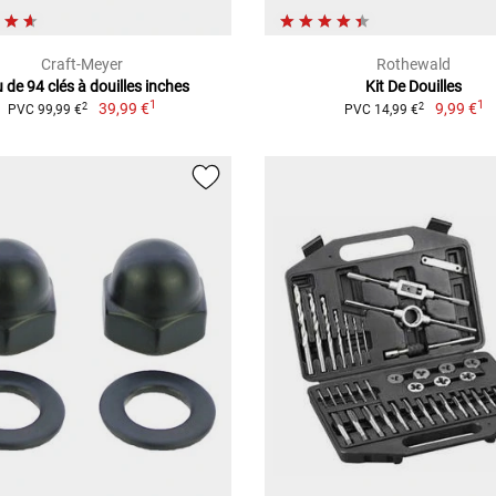
Craft-Meyer
Rothewald
u de 94 clés à douilles inches
Kit De Douilles
1
1
39,99 €
9,99 €
2
2
PVC 99,99 €
PVC 14,99 €