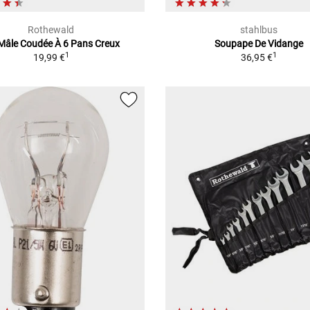
Rothewald
stahlbus
 Mâle Coudée À 6 Pans Creux
Soupape De Vidange
1
1
19,99 €
36,95 €