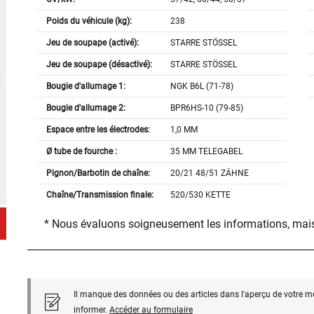
Poids du véhicule (kg):
238
Jeu de soupape (activé):
STARRE STÖSSEL
Jeu de soupape (désactivé):
STARRE STÖSSEL
Bougie d'allumage 1:
NGK B6L (71-78)
Bougie d'allumage 2:
BPR6HS-10 (79-85)
Espace entre les électrodes:
1,0 MM
Ø tube de fourche :
35 MM TELEGABEL
Pignon/Barbotin de chaîne:
20/21 48/51 ZÄHNE
Chaîne/Transmission finale:
520/530 KETTE
* Nous évaluons soigneusement les informations, mais
Il manque des données ou des articles dans l'aperçu de votre m
informer.
Accéder au formulaire