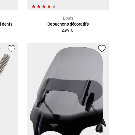
Louis
ti-dents
Capuchons décoratifs
1
2,99 €