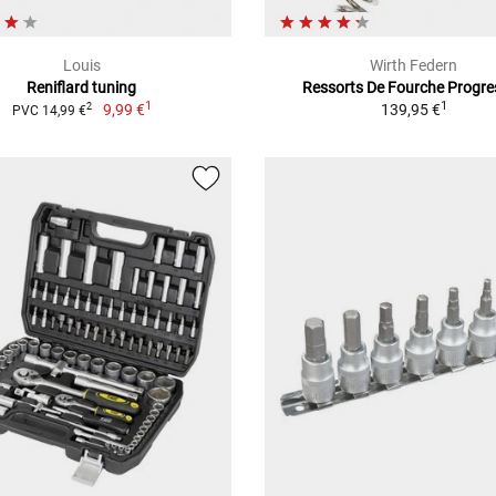
Louis
Wirth Federn
Reniflard tuning
Ressorts De Fourche Progre
1
1
9,99 €
139,95 €
2
PVC 14,99 €