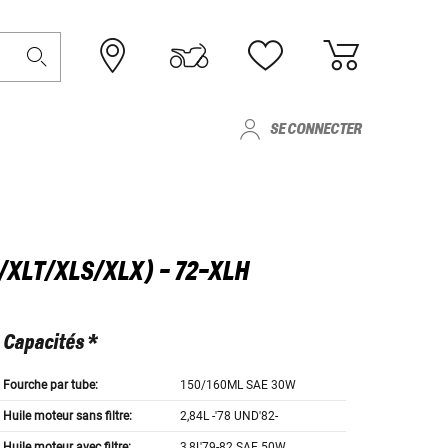
SE CONNECTER
/XLT/XLS/XLX) - 72-XLH
Capacités *
Fourche par tube:
150/160ML SAE 30W
Huile moteur sans filtre:
2,84L -'78 UND'82-
Huile moteur avec filtre:
3,8L'79-82 SAE 50W