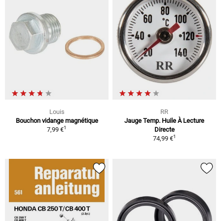
Louis
RR
Bouchon vidange magnétique
Jauge Temp. Huile À Lecture
1
7,99 €
Directe
1
74,99 €