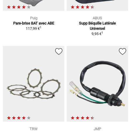
Puig
ABUS
Pare-brise BAT avec ABE
Supp Béquille Latérale
1
117,99 €
Universel
1
9,95 €
TRW
JMP