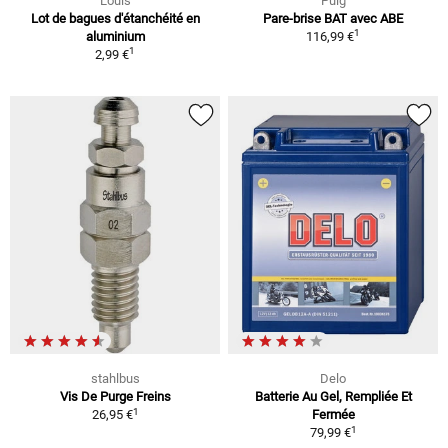
Louis
Puig
Lot de bagues d'étanchéité en
Pare-brise BAT avec ABE
1
aluminium
116,99 €
1
2,99 €
stahlbus
Delo
Vis De Purge Freins
Batterie Au Gel, Rempliée Et
1
26,95 €
Fermée
1
79,99 €