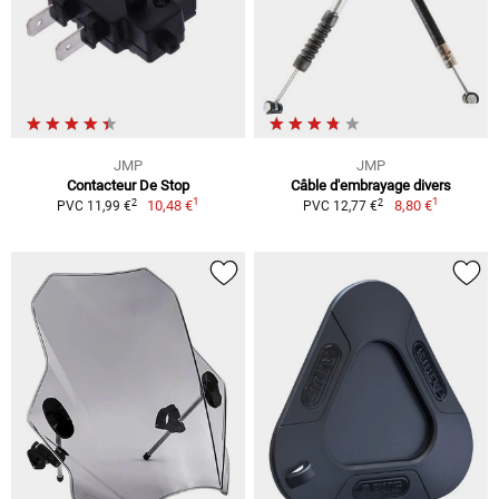
JMP
JMP
Contacteur De Stop
Câble d'embrayage divers
1
1
2
2
10,48 €
8,80 €
PVC 11,99 €
PVC 12,77 €