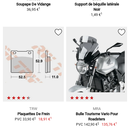
Soupape De Vidange
Support de béquille latérale
1
36,95 €
Noir
1
1,49 €
TRW
MRA
Plaquettes De Frein
Bulle Tourisme Vario Pour
1
2
18,91 €
Roadsters
PVC 33,90 €
1
2
135,76 €
PVC 142,90 €