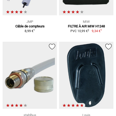
JMP
MIW
Câble de compteurs
FILTRE À AIR MIW H1248
1
1
2
8,99 €
9,34 €
PVC 10,99 €
stahlbus
Louis