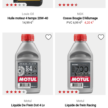
Louis Oil
NGK
Huile moteur 4 temps 20W-40
Cosse Bougie D'Allumage
1
1
2
14,99 €
4,20 €
PVC 6,99 €
Motul
Motul
Liquide De Frein Dot 4 Lv
Liquide de frein Racing