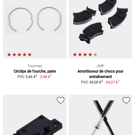
Tourmax
JMP
Circlips de fourche, paire
Amortisseur de chocs pour
1
2
3,98 €
entraînement
PVC 5,46 €
1
2
34,07 €
PVC 38,08 €