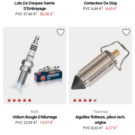
Lots De Disques Garnis
Contacteur De Stop
1
2
D'Embrayage
4,65 €
PVC 6,46 €
1
2
50,50 €
PVC 57,40 €
NGK
Tourmax
Iridium Bougie D'Allumage
Aiguilles flotteurs, pièce rech.
1
2
13,97 €
origine
PVC 22,99 €
1
2
4,27 €
PVC 8,33 €