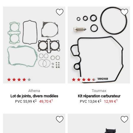
Athena
Tourmax
Lot de joints, divers modèles
Kit réparation carburateur
1
1
2
2
49,70 €
12,99 €
PVC 55,99 €
PVC 13,04 €