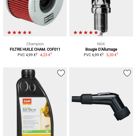
Champion
NGK
FILTRE HUILE CHAM. COF011
Bougie D'Allumage
1
1
2
2
4,23 €
3,20 €
PVC 4,99 €
PVC 6,99 €