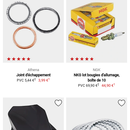
Athena
NGK
Joint d'échappement
NKG lot bougies d'allumage,
1
2
3,99 €
boîte de 10
PVC 5,44 €
1
2
44,90 €
PVC 69,90 €