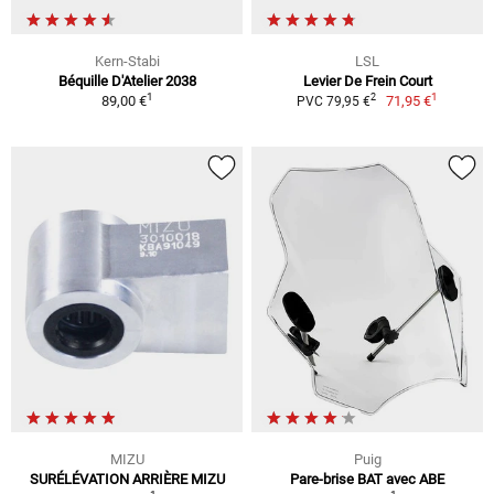
Kern-Stabi
LSL
Béquille D'Atelier 2038
Levier De Frein Court
1
1
2
89,00 €
71,95 €
PVC 79,95 €
MIZU
Puig
SURÉLÉVATION ARRIÈRE MIZU
Pare-brise BAT avec ABE