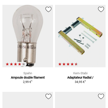
Spahn
Kern-Stabi
Ampoule double filament
Adaptateur Radial /
1
1
2,99 €
34,95 €