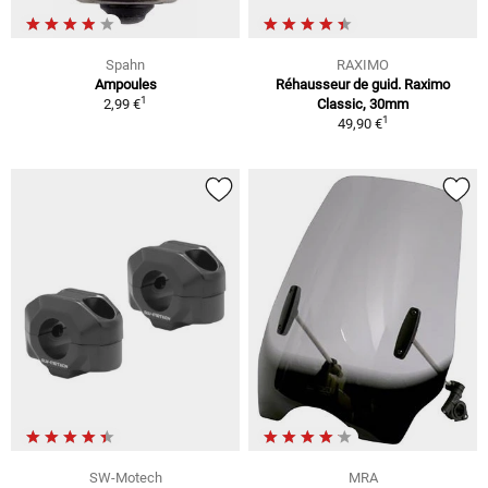
Spahn
RAXIMO
Ampoules
Réhausseur de guid. Raximo
1
2,99 €
Classic, 30mm
1
49,90 €
SW-Motech
MRA