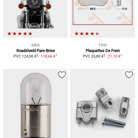
MRA
TRW
Roadshield Pare-Brise
Plaquettes De Frein
1
1
2
2
118,66 €
21,10 €
PVC 124,90 €
PVC 35,80 €