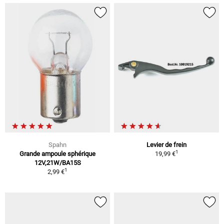
Spahn
Levier de frein
1
Grande ampoule sphérique
19,99 €
12V,21W/BA15S
1
2,99 €