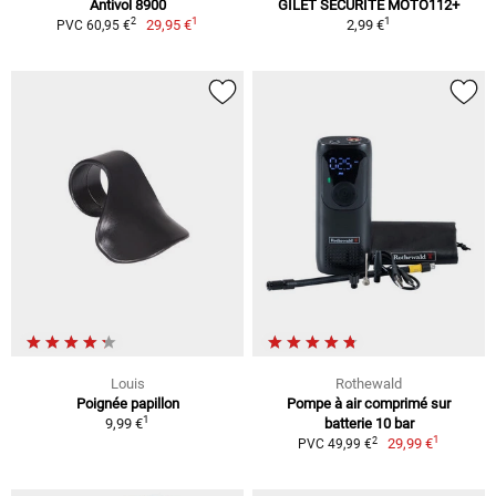
Antivol 8900
GILET SÉCURITÉ MOTO112+
1
1
2
29,95 €
2,99 €
PVC 60,95 €
Louis
Rothewald
Poignée papillon
Pompe à air comprimé sur
1
9,99 €
batterie 10 bar
1
2
29,99 €
PVC 49,99 €