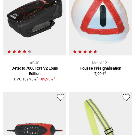
ABUS
Moto112+
Detecto 7000 RS1 V2 Louis
Housse Présignalisation
1
Edition
7,99 €
1
2
89,95 €
PVC 139,95 €