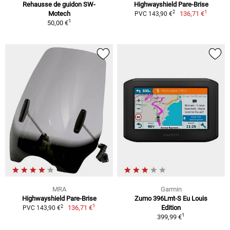
Rehausse de guidon SW-
Highwayshield Pare-Brise
1
2
Motech
136,71 €
PVC 143,90 €
1
50,00 €
MRA
Garmin
Highwayshield Pare-Brise
Zumo 396Lmt-S Eu Louis
1
2
136,71 €
Edition
PVC 143,90 €
1
399,99 €