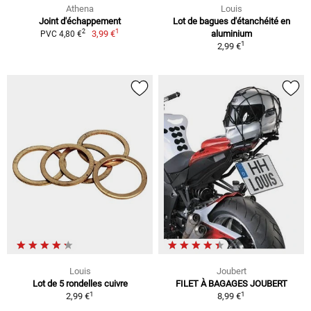
Athena
Louis
Joint d'échappement
Lot de bagues d'étanchéité en
1
2
3,99 €
aluminium
PVC 4,80 €
1
2,99 €
Louis
Joubert
Lot de 5 rondelles cuivre
FILET À BAGAGES JOUBERT
1
1
2,99 €
8,99 €