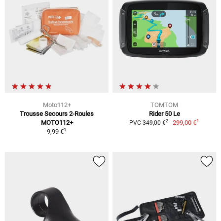
Moto112+
TOMTOM
Trousse Secours 2-Roules
Rider 50 Le
1
2
MOTO112+
299,00 €
PVC 349,00 €
1
9,99 €