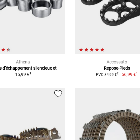
Athena
Accossato
s d'échappement silencieux et
Repose-Pieds
1
1
15,99 €
56,99 €
2
PVC 84,99 €