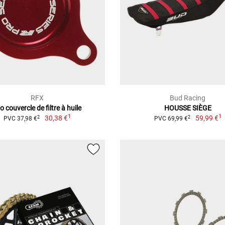
RFX
Bud Racing
o couvercle de filtre à huile
HOUSSE SIÈGE
1
1
30,38 €
59,99 €
2
2
PVC 37,98 €
PVC 69,99 €