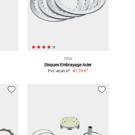
TRW
Disques Embrayage Acier
1
41,76 €
2
PVC 46,40 €