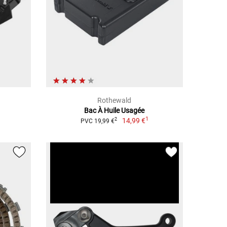
Rothewald
Bac À Huile Usagée
1
14,99 €
2
PVC 19,99 €