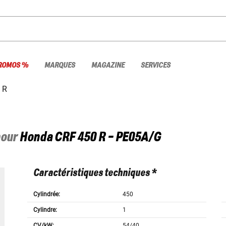
ROMOS %
MARQUES
MAGAZINE
SERVICES
 R
pour
Honda
CRF 450 R - PE05A/G
Caractéristiques techniques *
Cylindrée:
450
Cylindre:
1
CV/kW:
54/40