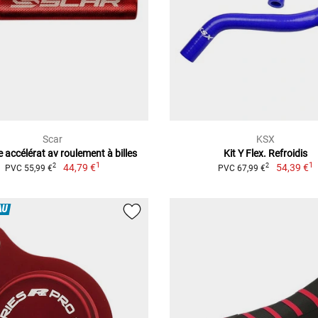
Scar
KSX
 accélérat av roulement à billes
Kit Y Flex. Refroidis
1
1
44,79 €
54,39 €
2
2
PVC 55,99 €
PVC 67,99 €
AU