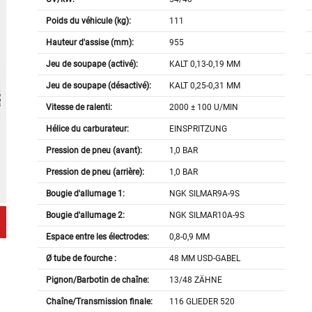
Poids du véhicule (kg):
111
Hauteur d'assise (mm):
955
Jeu de soupape (activé):
KALT 0,13-0,19 MM
Jeu de soupape (désactivé):
KALT 0,25-0,31 MM
Vitesse de ralenti:
2000 ± 100 U/MIN
Hélice du carburateur:
EINSPRITZUNG
Pression de pneu (avant):
1,0 BAR
Pression de pneu (arrière):
1,0 BAR
Bougie d'allumage 1:
NGK SILMAR9A-9S
Bougie d'allumage 2:
NGK SILMAR10A-9S
Espace entre les électrodes:
0,8-0,9 MM
Ø tube de fourche :
48 MM USD-GABEL
Pignon/Barbotin de chaîne:
13/48 ZÄHNE
Chaîne/Transmission finale:
116 GLIEDER 520