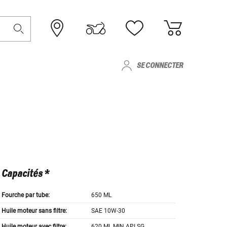
SE CONNECTER
Capacités *
Fourche par tube:
650 ML
Huile moteur sans filtre:
SAE 10W-30
Huile moteur avec filtre:
620 ML MIN API SG