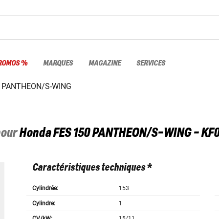
ROMOS %
MARQUES
MAGAZINE
SERVICES
0 PANTHEON/S-WING
pour
Honda
FES 150 PANTHEON/S-WING - KF
Caractéristiques techniques *
Cylindrée:
153
Cylindre:
1
CV/kW:
15/11