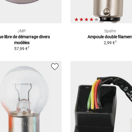
JMP
Spahn
e libre de démarrage divers
Ampoule double filamen
1
modèles
2,99 €
1
57,99 €