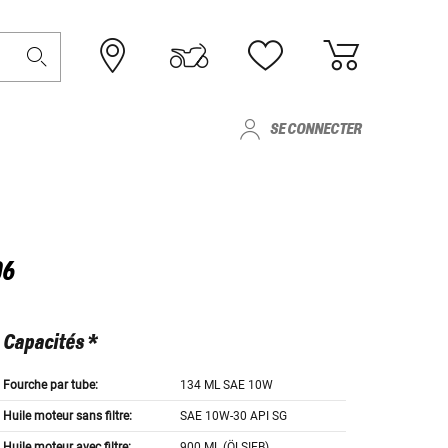
SE CONNECTER
06
Capacités *
Fourche par tube:
134 ML SAE 10W
Huile moteur sans filtre:
SAE 10W-30 API SG
Huile moteur avec filtre:
900 ML (ÖLSIEB)