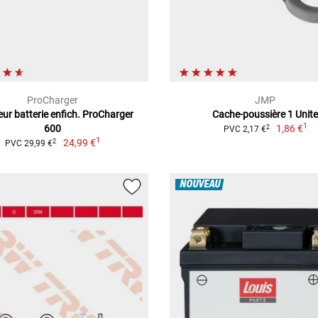
ProCharger
JMP
ur batterie enfich. ProCharger
Cache-poussière 1 Unit
1
600
1,86 €
2
PVC 2,17 €
1
24,99 €
2
PVC 29,99 €
NOUVEAU