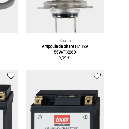
Spahn
e
Ampoule de phare H7 12V
55W/PX26D
1
9,99 €