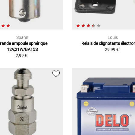
Spahn
Louis
rande ampoule sphérique
Relais de clignotants électro
1
12V,21W/BA15S
29,99 €
1
2,99 €